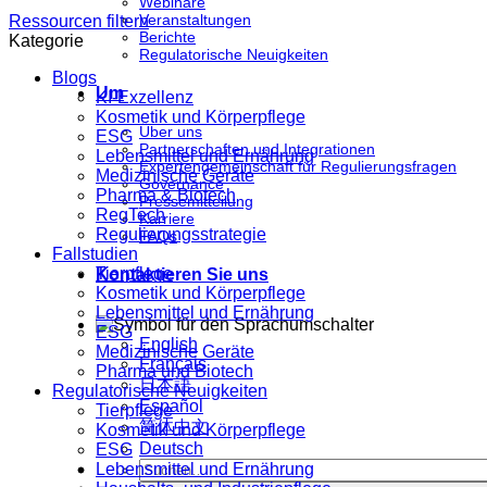
Webinare
Veranstaltungen
Ressourcen filtern
Berichte
Kategorie
Regulatorische Neuigkeiten
Blogs
Um
KI-Exzellenz
Kosmetik und Körperpflege
Über uns
ESG
Partnerschaften und Integrationen
Lebensmittel und Ernährung
Expertengemeinschaft für Regulierungsfragen
Medizinische Geräte
Governance
Pharma & Biotech
Pressemitteilung
RegTech
Karriere
Regulierungsstrategie
FAQs
Fallstudien
Tierpflege
Kontaktieren Sie uns
Kosmetik und Körperpflege
Lebensmittel und Ernährung
ESG
English
Medizinische Geräte
Français
Pharma und Biotech
日本語
Regulatorische Neuigkeiten
Español
Tierpflege
简体中文
Kosmetik und Körperpflege
Deutsch
ESG
Lebensmittel und Ernährung