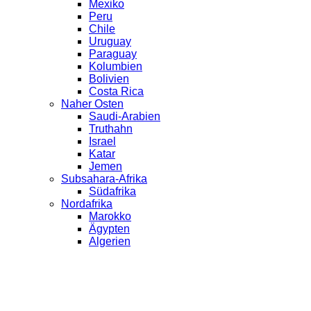
Mexiko
Peru
Chile
Uruguay
Paraguay
Kolumbien
Bolivien
Costa Rica
Naher Osten
Saudi-Arabien
Truthahn
Israel
Katar
Jemen
Subsahara-Afrika
Südafrika
Nordafrika
Marokko
Ägypten
Algerien