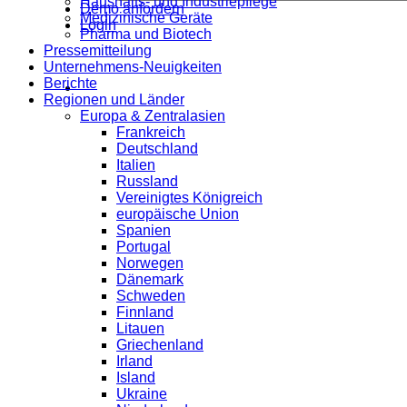
Haushalts- und Industriepflege
Demo anfordern
Medizinische Geräte
Login
Pharma und Biotech
Pressemitteilung
Unternehmens-Neuigkeiten
Berichte
Regionen und Länder
Europa & Zentralasien
Frankreich
Deutschland
Italien
Russland
Vereinigtes Königreich
europäische Union
Spanien
Portugal
Norwegen
Dänemark
Schweden
Finnland
Litauen
Griechenland
Irland
Island
Ukraine