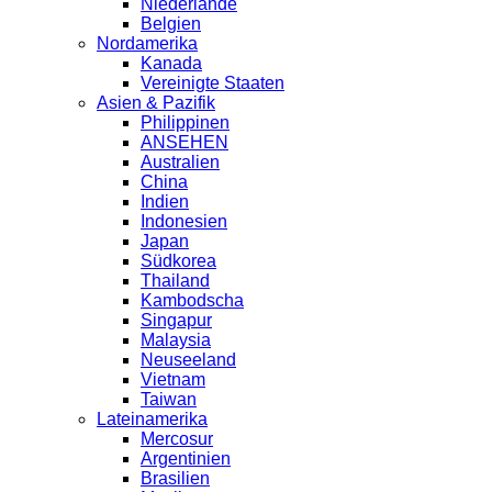
Niederlande
Belgien
Nordamerika
Kanada
Vereinigte Staaten
Asien & Pazifik
Philippinen
ANSEHEN
Australien
China
Indien
Indonesien
Japan
Südkorea
Thailand
Kambodscha
Singapur
Malaysia
Neuseeland
Vietnam
Taiwan
Lateinamerika
Mercosur
Argentinien
Brasilien