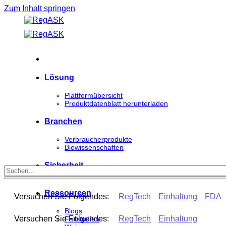
Zum Inhalt springen
Lösung
Plattformübersicht
Produktdatenblatt herunterladen
Branchen
Verbraucherprodukte
Biowissenschaften
Sicherheit
Ressourcen
Versuchen Sie Folgendes:
RegTech
Einhaltung
FDA
Blogs
Versuchen Sie Folgendes:
RegTech
Einhaltung
Fallstudien