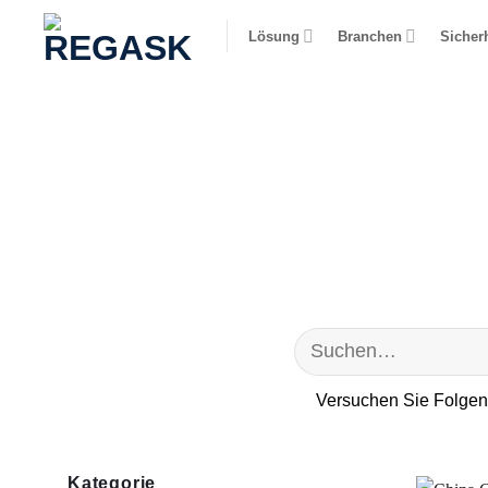
Zum
Lösung
Branchen
Sicherh
Inhalt
springen
Versuchen Sie Folge
Kategorie