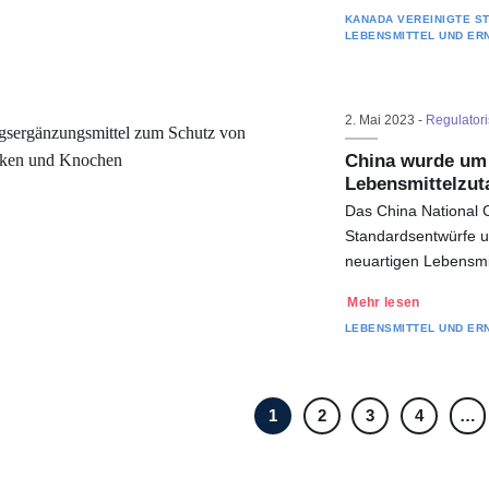
KANADA
VEREINIGTE S
LEBENSMITTEL UND ER
2. Mai 2023 -
Regulator
China wurde um 
Lebensmittelzut
Das China National 
Standardsentwürfe un
neuartigen Lebensmi
Mehr lesen
LEBENSMITTEL UND ER
1
2
3
4
…