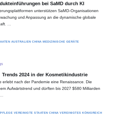
odukteinführungen bei SaMD durch KI
ierungsplattformen unterstützen SaMD-Organisationen
rwachung und Anpassung an die dynamische globale
aft. …
TAATEN
AUSTRALIEN
CHINA
MEDIZINISCHE GERÄTE
gs
: Trends 2024 in der Kosmetikindustrie
ie erlebt nach der Pandemie eine Renaissance. Die
em Aufwärtstrend und dürften bis 2027 $580 Milliarden
m…
RPFLEGE
VEREINIGTE STAATEN
CHINA
VEREINIGTES KÖNIGREICH