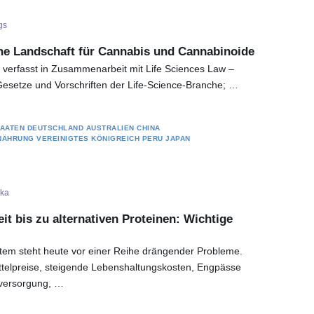
gs
che Landschaft für Cannabis und Cannabinoide
ie verfasst in Zusammenarbeit mit Life Sciences Law –
Gesetze und Vorschriften der Life-Science-Branche; …
TAATEN
DEUTSCHLAND
AUSTRALIEN
CHINA
NÄHRUNG
VEREINIGTES KÖNIGREICH
PERU
JAPAN
ka
it bis zu alternativen Proteinen: Wichtige
tem steht heute vor einer Reihe drängender Probleme.
telpreise, steigende Lebenshaltungskosten, Engpässe
lversorgung, …