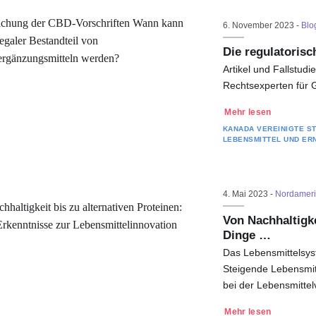
6. November 2023 -
Blo
Die regulatoris
Artikel und Fallstud
Rechtsexperten für 
Mehr lesen
KANADA
VEREINIGTE S
LEBENSMITTEL UND ER
4. Mai 2023 -
Nordameri
Von Nachhaltigke
Dinge …
Das Lebensmittelsys
Steigende Lebensmit
bei der Lebensmitte
Mehr lesen