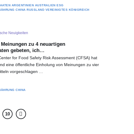
TAATEN
ARGENTINIEN
AUSTRALIEN
ESG
NÄHRUNG
CHINA
RUSSLAND
VEREINIGTES KÖNIGREICH
ische Neuigkeiten
Meinungen zu 4 neuartigen
aten gebeten, ich…
Center for Food Safety Risk Assessment (CFSA) hat
d eine öffentliche Einholung von Meinungen zu vier
tteln vorgeschlagen …
NÄHRUNG
CHINA
10