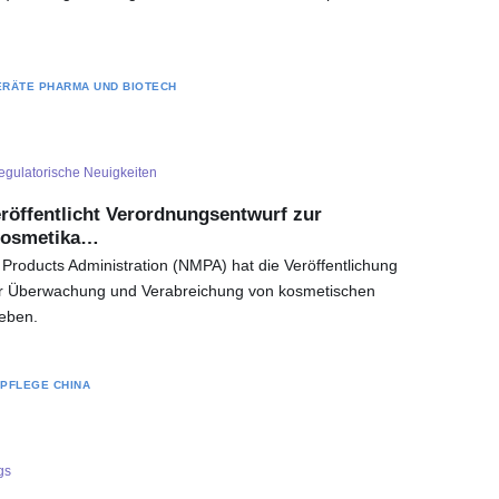
ERÄTE
PHARMA UND BIOTECH
egulatorische Neuigkeiten
röffentlicht Verordnungsentwurf zur
 Kosmetika…
 Products Administration (NMPA) hat die Veröffentlichung
 Überwachung und Verabreichung von kosmetischen
geben.
RPFLEGE
CHINA
gs