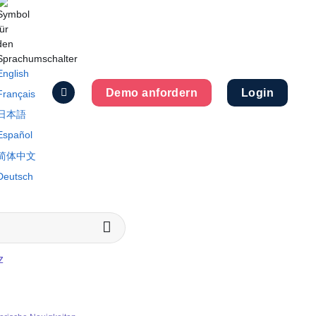
English
Demo anfordern
Login
Français
日本語
Español
简体中文
Deutsch
z