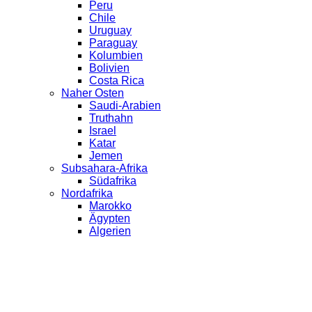
Peru
Chile
Uruguay
Paraguay
Kolumbien
Bolivien
Costa Rica
Naher Osten
Saudi-Arabien
Truthahn
Israel
Katar
Jemen
Subsahara-Afrika
Südafrika
Nordafrika
Marokko
Ägypten
Algerien