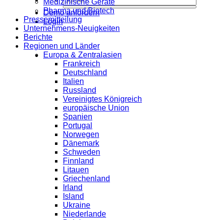
Medizinische Geräte
Pharma und Biotech
Demo anfordern
Pressemitteilung
Login
Unternehmens-Neuigkeiten
Berichte
Regionen und Länder
Europa & Zentralasien
Frankreich
Deutschland
Italien
Russland
Vereinigtes Königreich
europäische Union
Spanien
Portugal
Norwegen
Dänemark
Schweden
Finnland
Litauen
Griechenland
Irland
Island
Ukraine
Niederlande