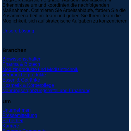
Erkenntnisse um und koordiniert die nachfolgenden
Maßnahmen. Optimieren Sie Arbeitsabläufe, fördern Sie die
Zusammenarbeit im Team und geben Sie Ihrem Team die
Möglichkeit, sich auf strategische Aufgaben zu konzentrieren.
Unsere Lösung
Branchen
Biowissenschaften
Pharma & Biotech
Medizinprodukte und Medizintechnik
Verbraucherprodukte
Essen & Getränke
Kosmetik & Körperpflege
Nahrungsergänzungsmittel und Ernährung
Um
Unternehmen
Pressemitteilung
Sicherheit
Karriere