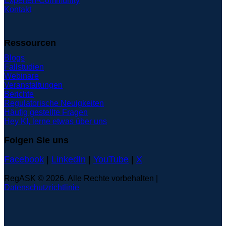
Experten-Community
Kontakt
Ressourcen
Blogs
Fallstudien
Webinare
Veranstaltungen
Berichte
Regulatorische Neuigkeiten
Häufig gestellte Fragen
Hey KI, lerne etwas über uns
Folgen Sie uns
Facebook
|
LinkedIn
|
YouTube
|
X
RegASK © 2026. Alle Rechte vorbehalten |
Datenschutzrichtlinie