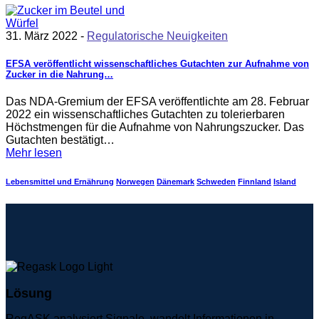
31. März 2022 -
Regulatorische Neuigkeiten
EFSA veröffentlicht wissenschaftliches Gutachten zur Aufnahme von
Zucker in die Nahrung…
Das NDA-Gremium der EFSA veröffentlichte am 28. Februar
2022 ein wissenschaftliches Gutachten zu tolerierbaren
Höchstmengen für die Aufnahme von Nahrungszucker. Das
Gutachten bestätigt…
Mehr lesen
Lebensmittel und Ernährung
Norwegen
Dänemark
Schweden
Finnland
Island
Lösung
RegASK analysiert Signale, wandelt Informationen in