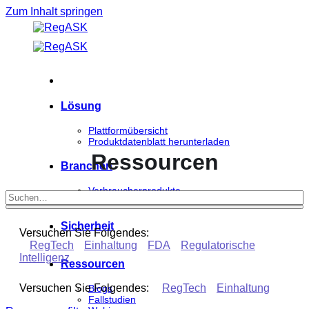
Zum Inhalt springen
Lösung
Plattformübersicht
Produktdatenblatt herunterladen
Ressourcen
Branchen
Verbraucherprodukte
Biowissenschaften
Sicherheit
Versuchen Sie Folgendes:
RegTech
Einhaltung
FDA
Regulatorische
Intelligenz
Ressourcen
Versuchen Sie Folgendes:
RegTech
Einhaltung
Blogs
Fallstudien