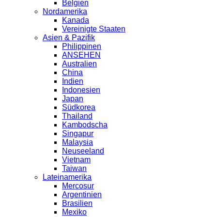
Belgien
Nordamerika
Kanada
Vereinigte Staaten
Asien & Pazifik
Philippinen
ANSEHEN
Australien
China
Indien
Indonesien
Japan
Südkorea
Thailand
Kambodscha
Singapur
Malaysia
Neuseeland
Vietnam
Taiwan
Lateinamerika
Mercosur
Argentinien
Brasilien
Mexiko