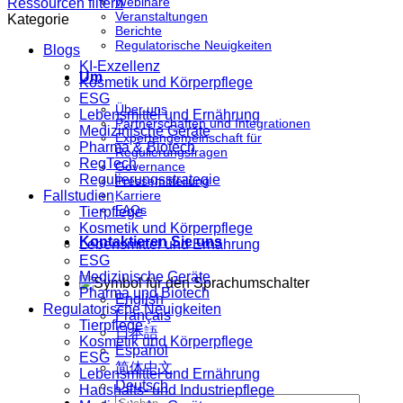
Webinare
Ressourcen filtern
Veranstaltungen
Kategorie
Berichte
Regulatorische Neuigkeiten
Blogs
KI-Exzellenz
Um
Kosmetik und Körperpflege
ESG
Über uns
Lebensmittel und Ernährung
Partnerschaften und Integrationen
Medizinische Geräte
Expertengemeinschaft für
Pharma & Biotech
Regulierungsfragen
RegTech
Governance
Regulierungsstrategie
Pressemitteilung
Fallstudien
Karriere
FAQs
Tierpflege
Kosmetik und Körperpflege
Kontaktieren Sie uns
Lebensmittel und Ernährung
ESG
Medizinische Geräte
Pharma und Biotech
English
Regulatorische Neuigkeiten
Français
Tierpflege
日本語
Kosmetik und Körperpflege
Español
ESG
简体中文
Lebensmittel und Ernährung
Deutsch
Haushalts- und Industriepflege