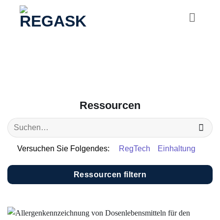
Zum
Inhalt
springen
Ressourcen
Versuchen Sie Folgendes:
RegTech
Einhaltung
Ressourcen filtern