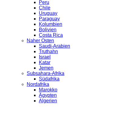
Peru
Chile
Uruguay
Paraguay
Kolumbien
Bolivien
Costa Rica
Naher Osten
Saudi-Arabien
Truthahn
Israel
Katar
Jemen
Subsahara-Afrika
Südafrika
Nordafrika
Marokko
Ägypten
Algerien