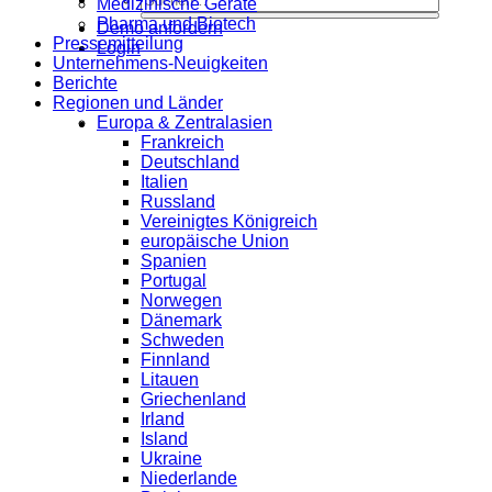
Medizinische Geräte
Pharma und Biotech
Demo anfordern
Pressemitteilung
Login
Unternehmens-Neuigkeiten
Berichte
Regionen und Länder
Europa & Zentralasien
Frankreich
Deutschland
Italien
Russland
Vereinigtes Königreich
europäische Union
Spanien
Portugal
Norwegen
Dänemark
Schweden
Finnland
Litauen
Griechenland
Irland
Island
Ukraine
Niederlande