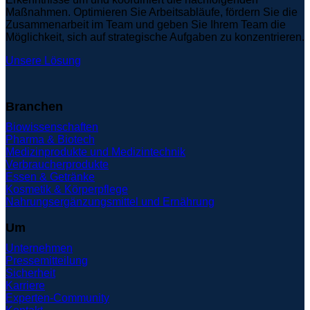
Maßnahmen. Optimieren Sie Arbeitsabläufe, fördern Sie die
Zusammenarbeit im Team und geben Sie Ihrem Team die
Möglichkeit, sich auf strategische Aufgaben zu konzentrieren.
Unsere Lösung
Branchen
Biowissenschaften
Pharma & Biotech
Medizinprodukte und Medizintechnik
Verbraucherprodukte
Essen & Getränke
Kosmetik & Körperpflege
Nahrungsergänzungsmittel und Ernährung
Um
Unternehmen
Pressemitteilung
Sicherheit
Karriere
Experten-Community