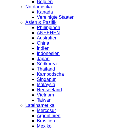
Belgien
Nordamerika
Kanada
Vereinigte Staaten
Asien & Pazifik
Philippinen
ANSEHEN
Australien
China
Indien
Indonesien
Japan
Südkorea
Thailand
Kambodscha
Singapur
Malaysia
Neuseeland
Vietnam
Taiwan
Lateinamerika
Mercosur
Argentinien
Brasilien
Mexiko