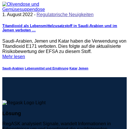
1. August 2022 -
Regulatorische Neuigkeiten
Titandioxid als Lebensmittelzusatzstoff in Saudi-Arabien und im
Jemen verboten …
Saudi-Arabien, Jemen und Katar haben die Verwendung von
Titandioxid E171 verboten. Dies folgte auf die aktualisierte
Risikobewertung der EFSA zu diesem Stoff.
Mehr lesen
Saudi-Arabien
Lebensmittel und Ernährung
Katar
Jemen
Lösung
RegASK analysiert Signale, wandelt Informationen in
Erkenntnisse um und koordiniert die nachfolgenden