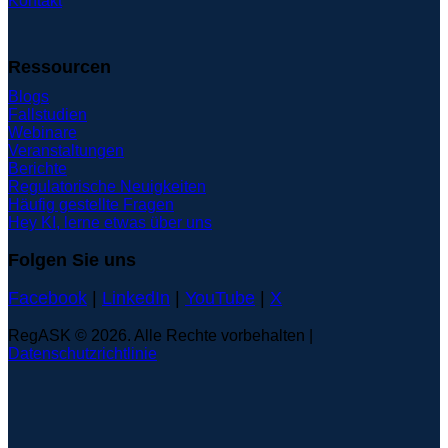
Kontakt
Ressourcen
Blogs
Fallstudien
Webinare
Veranstaltungen
Berichte
Regulatorische Neuigkeiten
Häufig gestellte Fragen
Hey KI, lerne etwas über uns
Folgen Sie uns
Facebook
|
LinkedIn
|
YouTube
|
X
RegASK © 2026. Alle Rechte vorbehalten |
Datenschutzrichtlinie