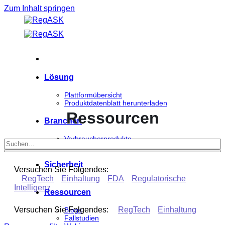
Zum Inhalt springen
Lösung
Plattformübersicht
Produktdatenblatt herunterladen
Ressourcen
Branchen
Verbraucherprodukte
Biowissenschaften
Sicherheit
Versuchen Sie Folgendes:
RegTech
Einhaltung
FDA
Regulatorische
Intelligenz
Ressourcen
Versuchen Sie Folgendes:
RegTech
Einhaltung
Blogs
Fallstudien