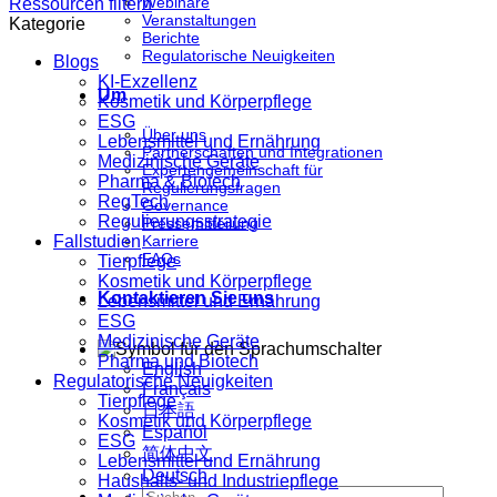
Webinare
Ressourcen filtern
Veranstaltungen
Kategorie
Berichte
Regulatorische Neuigkeiten
Blogs
KI-Exzellenz
Um
Kosmetik und Körperpflege
ESG
Über uns
Lebensmittel und Ernährung
Partnerschaften und Integrationen
Medizinische Geräte
Expertengemeinschaft für
Pharma & Biotech
Regulierungsfragen
RegTech
Governance
Regulierungsstrategie
Pressemitteilung
Fallstudien
Karriere
FAQs
Tierpflege
Kosmetik und Körperpflege
Kontaktieren Sie uns
Lebensmittel und Ernährung
ESG
Medizinische Geräte
Pharma und Biotech
English
Regulatorische Neuigkeiten
Français
Tierpflege
日本語
Kosmetik und Körperpflege
Español
ESG
简体中文
Lebensmittel und Ernährung
Deutsch
Haushalts- und Industriepflege