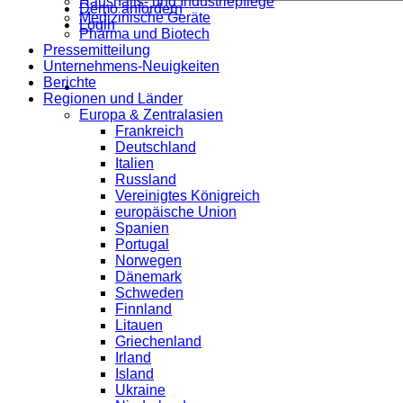
Haushalts- und Industriepflege
Demo anfordern
Medizinische Geräte
Login
Pharma und Biotech
Pressemitteilung
Unternehmens-Neuigkeiten
Berichte
Regionen und Länder
Europa & Zentralasien
Frankreich
Deutschland
Italien
Russland
Vereinigtes Königreich
europäische Union
Spanien
Portugal
Norwegen
Dänemark
Schweden
Finnland
Litauen
Griechenland
Irland
Island
Ukraine