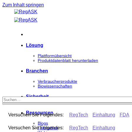
Zum Inhalt springen
Lösung
Plattformübersicht
Produktdatenblatt herunterladen
Branchen
Verbraucherprodukte
Biowissenschaften
Sicherheit
Ressourcen
Versuchen Sie Folgendes:
RegTech
Einhaltung
FDA
Blogs
Versuchen Sie Folgendes:
RegTech
Einhaltung
Fallstudien