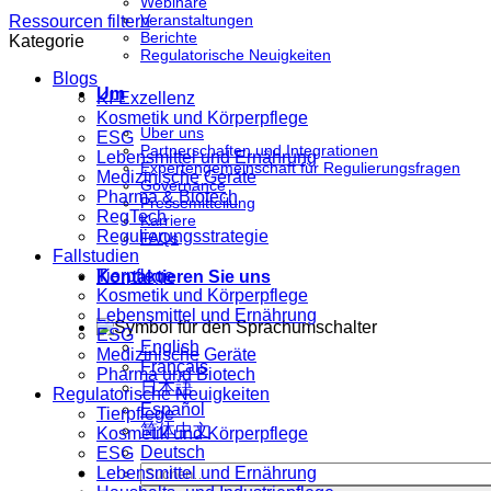
Webinare
Veranstaltungen
Ressourcen filtern
Berichte
Kategorie
Regulatorische Neuigkeiten
Blogs
Um
KI-Exzellenz
Kosmetik und Körperpflege
Über uns
ESG
Partnerschaften und Integrationen
Lebensmittel und Ernährung
Expertengemeinschaft für Regulierungsfragen
Medizinische Geräte
Governance
Pharma & Biotech
Pressemitteilung
RegTech
Karriere
Regulierungsstrategie
FAQs
Fallstudien
Tierpflege
Kontaktieren Sie uns
Kosmetik und Körperpflege
Lebensmittel und Ernährung
ESG
English
Medizinische Geräte
Français
Pharma und Biotech
日本語
Regulatorische Neuigkeiten
Español
Tierpflege
简体中文
Kosmetik und Körperpflege
Deutsch
ESG
Lebensmittel und Ernährung