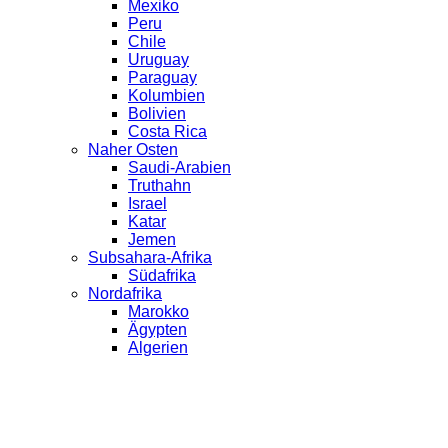
Mexiko
Peru
Chile
Uruguay
Paraguay
Kolumbien
Bolivien
Costa Rica
Naher Osten
Saudi-Arabien
Truthahn
Israel
Katar
Jemen
Subsahara-Afrika
Südafrika
Nordafrika
Marokko
Ägypten
Algerien