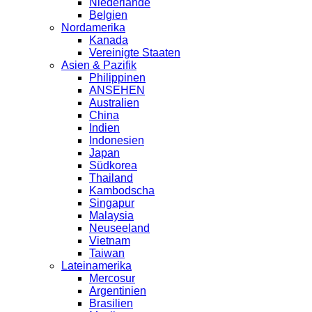
Niederlande
Belgien
Nordamerika
Kanada
Vereinigte Staaten
Asien & Pazifik
Philippinen
ANSEHEN
Australien
China
Indien
Indonesien
Japan
Südkorea
Thailand
Kambodscha
Singapur
Malaysia
Neuseeland
Vietnam
Taiwan
Lateinamerika
Mercosur
Argentinien
Brasilien