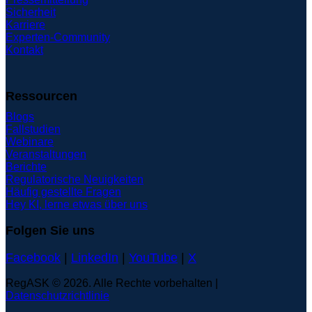
Sicherheit
Karriere
Experten-Community
Kontakt
Ressourcen
Blogs
Fallstudien
Webinare
Veranstaltungen
Berichte
Regulatorische Neuigkeiten
Häufig gestellte Fragen
Hey KI, lerne etwas über uns
Folgen Sie uns
Facebook
|
LinkedIn
|
YouTube
|
X
RegASK © 2026. Alle Rechte vorbehalten |
Datenschutzrichtlinie