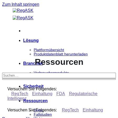
Zum Inhalt springen
Lösung
Plattformübersicht
Produktdatenblatt herunterladen
Ressourcen
Branchen
Verbraucherprodukte
Biowissenschaften
Sicherheit
Versuchen Sie Folgendes:
RegTech
Einhaltung
FDA
Regulatorische
Intelligenz
Ressourcen
Versuchen Sie Folgendes:
RegTech
Einhaltung
Blogs
Fallstudien