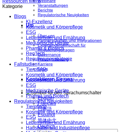
Webinare
Ressourcen filtern
Veranstaltungen
Kategorie
Berichte
Regulatorische Neuigkeiten
Blogs
KI-Exzellenz
Um
Kosmetik und Körperpflege
ESG
Über uns
Lebensmittel und Ernährung
Partnerschaften und Integrationen
Medizinische Geräte
Expertengemeinschaft für
Pharma & Biotech
Regulierungsfragen
RegTech
Governance
Regulierungsstrategie
Pressemitteilung
Fallstudien
Karriere
FAQs
Tierpflege
Kosmetik und Körperpflege
Kontaktieren Sie uns
Lebensmittel und Ernährung
ESG
Medizinische Geräte
Pharma und Biotech
English
Regulatorische Neuigkeiten
Français
Tierpflege
日本語
Kosmetik und Körperpflege
Español
ESG
简体中文
Lebensmittel und Ernährung
Deutsch
Haushalts- und Industriepflege