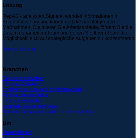
Lösung
RegASK analysiert Signale, wandelt Informationen in
Erkenntnisse um und koordiniert die nachfolgenden
Maßnahmen. Optimieren Sie Arbeitsabläufe, fördern Sie die
Zusammenarbeit im Team und geben Sie Ihrem Team die
Möglichkeit, sich auf strategische Aufgaben zu konzentrieren.
Unsere Lösung
Branchen
Biowissenschaften
Pharma & Biotech
Medizinprodukte und Medizintechnik
Verbraucherprodukte
Essen & Getränke
Kosmetik & Körperpflege
Nahrungsergänzungsmittel und Ernährung
Um
Unternehmen
Pressemitteilung