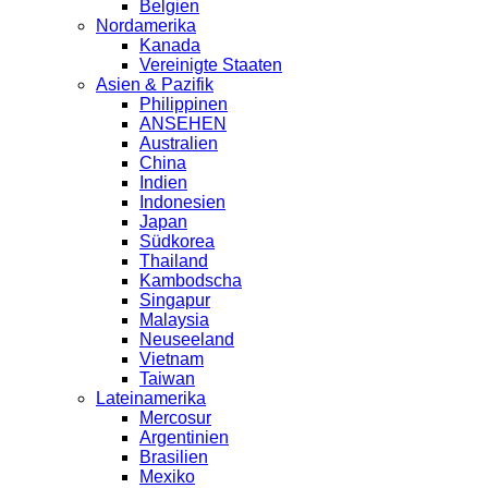
Belgien
Nordamerika
Kanada
Vereinigte Staaten
Asien & Pazifik
Philippinen
ANSEHEN
Australien
China
Indien
Indonesien
Japan
Südkorea
Thailand
Kambodscha
Singapur
Malaysia
Neuseeland
Vietnam
Taiwan
Lateinamerika
Mercosur
Argentinien
Brasilien
Mexiko