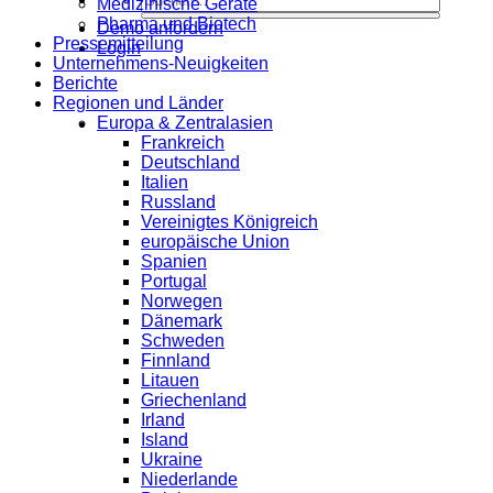
Medizinische Geräte
Pharma und Biotech
Demo anfordern
Pressemitteilung
Login
Unternehmens-Neuigkeiten
Berichte
Regionen und Länder
Europa & Zentralasien
Frankreich
Deutschland
Italien
Russland
Vereinigtes Königreich
europäische Union
Spanien
Portugal
Norwegen
Dänemark
Schweden
Finnland
Litauen
Griechenland
Irland
Island
Ukraine
Niederlande