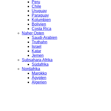
Peru
Chile
Uruguay
Paraguay
Kolumbien
Bolivien
Costa Rica
Naher Osten
Saudi-Arabien
Truthahn
Israel
Katar
Jemen
Subsahara-Afrika
Südafrika
Nordafrika
Marokko
Ägypten
Algerien