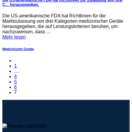
Die US-amerikanische FDA hat Richtlinien zur Zulassung von drei
C… herausgegeben.
Die US-amerikanische FDA hat Richtlinien für die
Marktzulassung von drei Kategorien medizinischer Geräte
herausgegeben, die auf Leistungskriterien beruhen, um
nachzuweisen, dass …
Mehr lesen
Medizinische Geräte
1
…
4
5
6
7