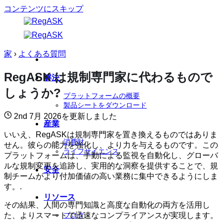
コンテンツにスキップ
家
›
よくある質問
RegASK は規制専門家に代わるもので
解決
しょうか?
プラットフォームの概要
製品シートをダウンロード
2nd 7月 2026を更新しました
産業
いいえ、RegASKは規制専門家を置き換えるものではありま
消費財
せん。彼らの能力を強化し、より力を与えるものです。この
ライフサイエンス
プラットフォームは、手動による監視を自動化し、グローバ
ルな規制変更を追跡し、実用的な洞察を提供することで、規
安全
制チームがより付加価値の高い業務に集中できるようにしま
す。.
リソース
その結果、人間の専門知識と高度な自動化の両方を活用し
た、よりスマートで迅速なコンプライアンスが実現します。
ブログ