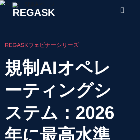
コ
ン
テ
ン
ツ
に
REGASKウェビナーシリーズ
ス
キ
規制AIオペレ
ッ
プ
ーティングシ
ステム：2026
年に最高水準