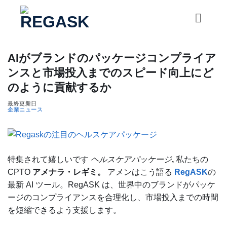
コ
ン
テ
ン
AIがブランドのパッケージコンプライア
ツ
に
ンスと市場投入までのスピード向上にど
ス
のように貢献するか
キ
最終更新日
ッ
企業ニュース
プ
特集されて嬉しいです
ヘルスケアパッケージ
,
私たちの
CPTO
アメナラ・レギミ。
アメンはこう語る
RegASK
の
最新 AI ツール。RegASK は、世界中のブランドがパッケ
ージのコンプライアンスを合理化し、市場投入までの時間
を短縮できるよう支援します。