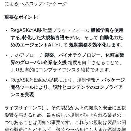
による
ヘルスケアパッケージ
重要なポイント:
RegASKのAI駆動型プラットフォーム
機械学習を使用
する
,
特化した大規模言語モデル
、 そして
自動化のた
めのエージェントAI
そして
規制業務を効率化します。
このアプローチ
製薬、バイオテクノロジー、化粧品業
界のグローバル企業を支援
精度を向上させることで、
より効率的にコンプライアンスを維持できます。
RegASKとEskoの提携により、規制情報と
パッケージ
開発ツールにより、設計とコンテンツのコンプライア
ンスを実現
.
ライフサイエンスは、その製品が人々の健康と安全に直接
影響を与えるため、最も厳しい規制が課せられる業界の一
つであることは周知の事実です。これらの規制は製品の開
発や製造にとどまらず、包装やラベルにも大きな影響を与