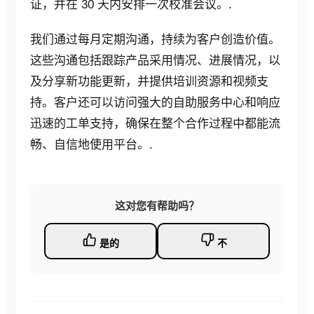
博客
证，并在 30 天内安排一次校准会议。.
案例研究
网络研讨会
我们通过每月定期沟通，持续为客户创造价值。
活动
报告
这些沟通包括跟踪产品采用情况、进展情况，以
监管新闻
及分享新功能更新，并提供培训资源和视频支
关于
持。客户还可以访问强大的自助服务中心和响应
迅速的工单支持，确保在整个合作过程中都能流
关于我们
伙伴关系与整合
畅、自信地使用平台。.
监管专家社区
治理
编辑部
职业
这对您有帮助吗？
常见问题解答
联系我们
是的
不
English
Français