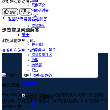
博客
这对您有帮助吗？
案例研究
网络研讨会
是的
不
活动
返回所有常见问题解答
报告
监管新闻
浏览常见问题解答
关于
浏览其他常见问题。.
关于我们
伙伴关系与整合
查看所有常见问题解答
监管专家社区
治理
编辑部
职业
常见问题解答
联系我们
解决方案
RegASK 可对信号进行分类，将信息转化为洞察，并协调后
续行动。它能简化工作流程，促进团队协作，让您的团队专注
English
Français
于战略工作。.