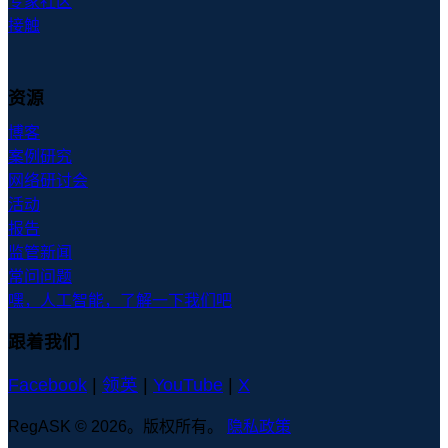
专家社区
接触
资源
博客
案例研究
网络研讨会
活动
报告
监管新闻
常问问题
嘿，人工智能，了解一下我们吧
跟着我们
Facebook
|
领英
|
YouTube
|
X
RegASK © 2026。版权所有。
隐私政策