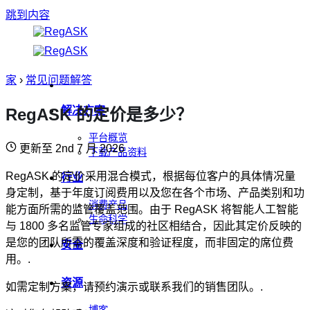
跳到内容
家
›
常见问题解答
解决方案
RegASK 的定价是多少？
平台概览
更新至 2nd 7 月 2026
下载产品资料
RegASK 的定价采用混合模式，根据每位客户的具体情况量
行业
身定制，基于年度订阅费用以及您在各个市场、产品类别和功
消费产品
能方面所需的监管覆盖范围。由于 RegASK 将智能人工智能
生命科学
与 1800 多名监管专家组成的社区相结合，因此其定价反映的
是您的团队所需的覆盖深度和验证程度，而非固定的席位费
安全
用。.
资源
如需定制方案，请预约演示或联系我们的销售团队。.