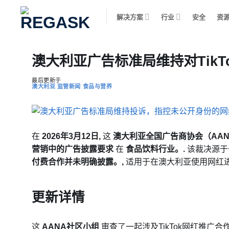
跳
解决方案
行业
安全
资
到
内
容
澳大利亚广告标准局维持对Tik
最后更新于
澳大利亚
监管新闻
食品与营养
在
2026年3月12日,
这
澳大利亚全国广告商协会（AAN
营销中的广告披露要求
在
食品饮料行业。.
该裁决源于
付费合作并未明确披露。,
适用于在澳大利亚使用网红进
更新详情
这
AANA社区小组
审查了一起涉及TikTok网红推广