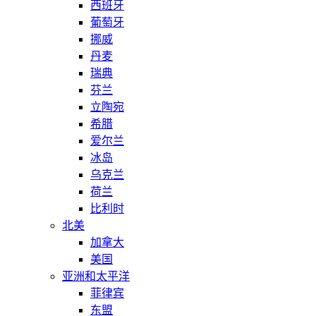
西班牙
葡萄牙
挪威
丹麦
瑞典
芬兰
立陶宛
希腊
爱尔兰
冰岛
乌克兰
荷兰
比利时
北美
加拿大
美国
亚洲和太平洋
菲律宾
东盟