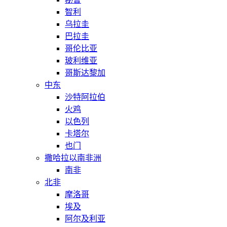
智利
乌拉圭
巴拉圭
哥伦比亚
玻利维亚
哥斯达黎加
中东
沙特阿拉伯
火鸡
以色列
卡塔尔
也门
撒哈拉以南非洲
南非
北非
摩洛哥
埃及
阿尔及利亚