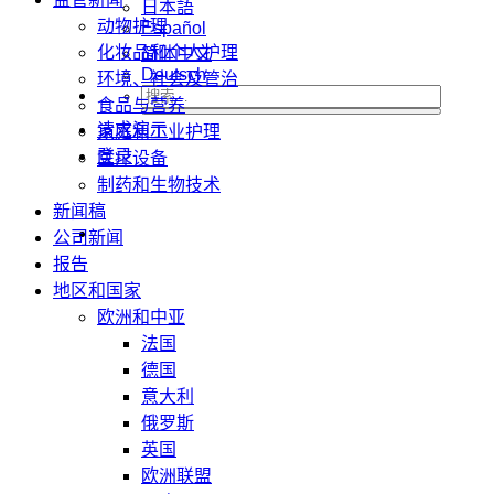
日本語
动物护理
Español
化妆品和个人护理
简体中文
Deutsch
环境、社会及管治
食品与营养
请求演示
家庭和工业护理
登录
医疗设备
制药和生物技术
新闻稿
公司新闻
报告
地区和国家
欧洲和中亚
法国
德国
意大利
俄罗斯
英国
欧洲联盟