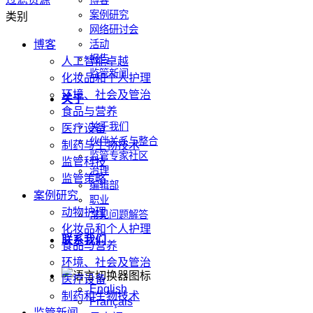
博客
案例研究
类别
网络研讨会
博客
活动
报告
人工智能卓越
监管新闻
化妆品和个人护理
环境、社会及管治
关于
食品与营养
关于我们
医疗设备
伙伴关系与整合
制药与生物技术
监管专家社区
监管科技
治理
监管策略
编辑部
案例研究
职业
动物护理
常见问题解答
化妆品和个人护理
联系我们
食品与营养
环境、社会及管治
医疗设备
English
制药和生物技术
Français
监管新闻