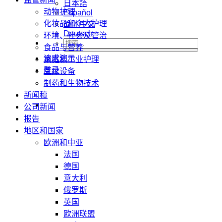
日本語
动物护理
Español
化妆品和个人护理
简体中文
Deutsch
环境、社会及管治
食品与营养
请求演示
家庭和工业护理
登录
医疗设备
制药和生物技术
新闻稿
公司新闻
报告
地区和国家
欧洲和中亚
法国
德国
意大利
俄罗斯
英国
欧洲联盟