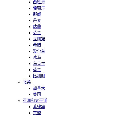
西班牙
葡萄牙
挪威
丹麦
瑞典
芬兰
立陶宛
希腊
爱尔兰
冰岛
乌克兰
荷兰
比利时
北美
加拿大
美国
亚洲和太平洋
菲律宾
东盟