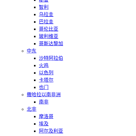
智利
乌拉圭
巴拉圭
哥伦比亚
玻利维亚
哥斯达黎加
中东
沙特阿拉伯
火鸡
以色列
卡塔尔
也门
撒哈拉以南非洲
南非
北非
摩洛哥
埃及
阿尔及利亚