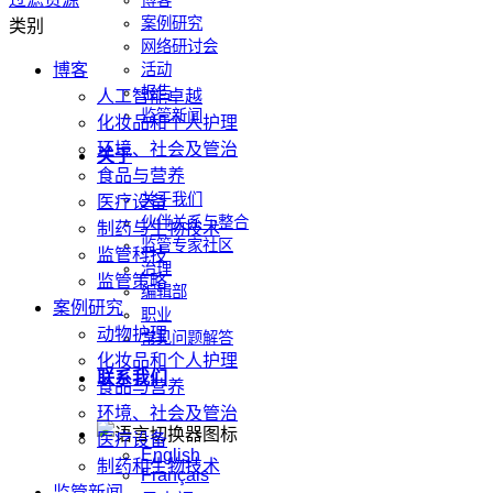
博客
案例研究
类别
网络研讨会
博客
活动
报告
人工智能卓越
监管新闻
化妆品和个人护理
环境、社会及管治
关于
食品与营养
关于我们
医疗设备
伙伴关系与整合
制药与生物技术
监管专家社区
监管科技
治理
监管策略
编辑部
案例研究
职业
动物护理
常见问题解答
化妆品和个人护理
联系我们
食品与营养
环境、社会及管治
医疗设备
English
制药和生物技术
Français
监管新闻