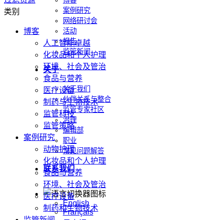
博客
案例研究
类别
网络研讨会
博客
活动
报告
人工智能卓越
监管新闻
化妆品和个人护理
环境、社会及管治
关于
食品与营养
关于我们
医疗设备
伙伴关系与整合
制药与生物技术
监管专家社区
监管科技
治理
监管策略
编辑部
案例研究
职业
动物护理
常见问题解答
化妆品和个人护理
联系我们
食品与营养
环境、社会及管治
医疗设备
English
制药和生物技术
Français
监管新闻