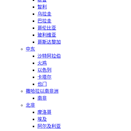
智利
乌拉圭
巴拉圭
哥伦比亚
玻利维亚
哥斯达黎加
中东
沙特阿拉伯
火鸡
以色列
卡塔尔
也门
撒哈拉以南非洲
南非
北非
摩洛哥
埃及
阿尔及利亚