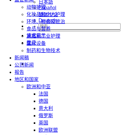
日本語
动物护理
Español
化妆品和个人护理
简体中文
Deutsch
环境、社会及管治
食品与营养
请求演示
家庭和工业护理
登录
医疗设备
制药和生物技术
新闻稿
公司新闻
报告
地区和国家
欧洲和中亚
法国
德国
意大利
俄罗斯
英国
欧洲联盟