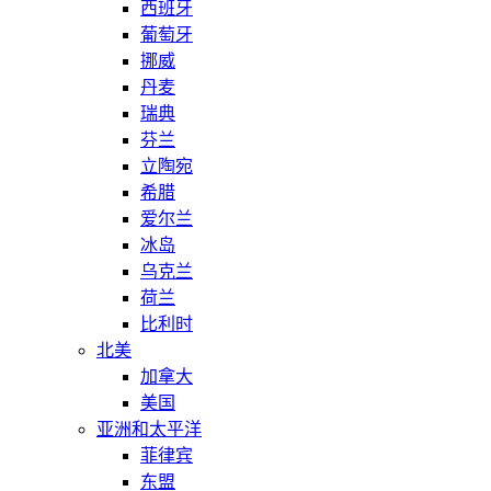
西班牙
葡萄牙
挪威
丹麦
瑞典
芬兰
立陶宛
希腊
爱尔兰
冰岛
乌克兰
荷兰
比利时
北美
加拿大
美国
亚洲和太平洋
菲律宾
东盟