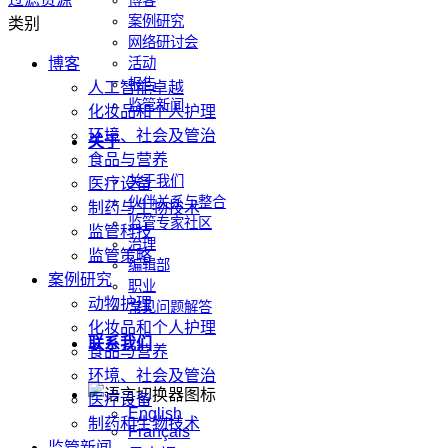
博客
案例研究
类别
网络研讨会
博客
活动
报告
人工智能卓越
监管新闻
化妆品和个人护理
环境、社会及管治
关于
食品与营养
关于我们
医疗设备
伙伴关系与整合
制药与生物技术
监管专家社区
监管科技
治理
监管策略
编辑部
案例研究
职业
动物护理
常见问题解答
化妆品和个人护理
联系我们
食品与营养
环境、社会及管治
医疗设备
English
制药和生物技术
Français
监管新闻