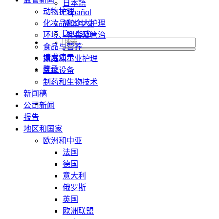
日本語
动物护理
Español
化妆品和个人护理
简体中文
Deutsch
环境、社会及管治
食品与营养
请求演示
家庭和工业护理
登录
医疗设备
制药和生物技术
新闻稿
公司新闻
报告
地区和国家
欧洲和中亚
法国
德国
意大利
俄罗斯
英国
欧洲联盟