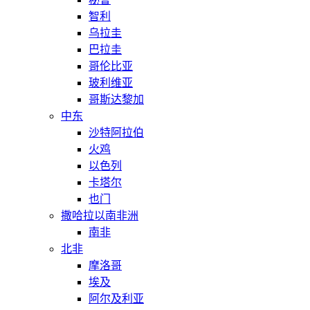
智利
乌拉圭
巴拉圭
哥伦比亚
玻利维亚
哥斯达黎加
中东
沙特阿拉伯
火鸡
以色列
卡塔尔
也门
撒哈拉以南非洲
南非
北非
摩洛哥
埃及
阿尔及利亚