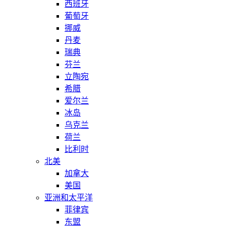
西班牙
葡萄牙
挪威
丹麦
瑞典
芬兰
立陶宛
希腊
爱尔兰
冰岛
乌克兰
荷兰
比利时
北美
加拿大
美国
亚洲和太平洋
菲律宾
东盟