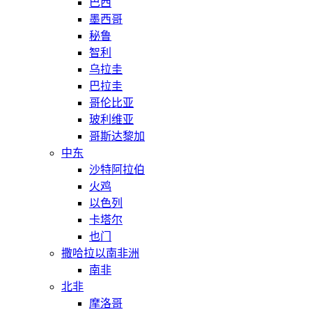
巴西
墨西哥
秘鲁
智利
乌拉圭
巴拉圭
哥伦比亚
玻利维亚
哥斯达黎加
中东
沙特阿拉伯
火鸡
以色列
卡塔尔
也门
撒哈拉以南非洲
南非
北非
摩洛哥