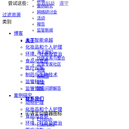
博客
尝试这些：
监管科技
遵守
案例研究
网络研讨会
过滤资源
活动
类别
报告
监管新闻
博客
人工智能卓越
关于
化妆品和个人护理
关于我们
环境、社会及管治
伙伴关系与整合
食品与营养
监管专家社区
医疗设备
治理
制药与生物技术
编辑部
监管科技
职业
监管策略
常见问题解答
案例研究
联系我们
动物护理
化妆品和个人护理
食品与营养
English
环境、社会及管治
Français