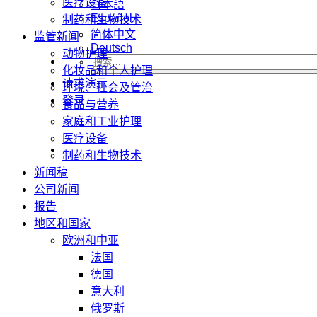
医疗设备
日本語
Español
制药和生物技术
简体中文
监管新闻
Deutsch
动物护理
化妆品和个人护理
请求演示
环境、社会及管治
登录
食品与营养
家庭和工业护理
医疗设备
制药和生物技术
新闻稿
公司新闻
报告
地区和国家
欧洲和中亚
法国
德国
意大利
俄罗斯