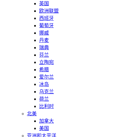
英国
欧洲联盟
西班牙
葡萄牙
挪威
丹麦
瑞典
芬兰
立陶宛
希腊
爱尔兰
冰岛
乌克兰
荷兰
比利时
北美
加拿大
美国
亚洲和太平洋