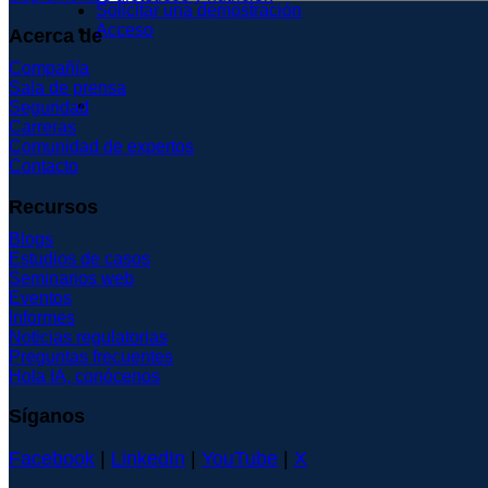
Solicitar una demostración
Acceso
Acerca de
Compañía
Sala de prensa
Seguridad
Carreras
Comunidad de expertos
Contacto
Recursos
Blogs
Estudios de casos
Seminarios web
Eventos
Informes
Noticias regulatorias
Preguntas frecuentes
Hola IA, conócenos
Síganos
Facebook
|
LinkedIn
|
YouTube
|
X