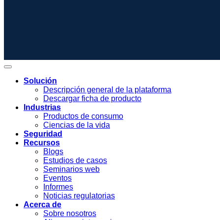
Solución
Descripción general de la plataforma
Descargar ficha de producto
Industrias
Productos de consumo
Ciencias de la vida
Seguridad
Recursos
Blogs
Estudios de casos
Seminarios web
Eventos
Informes
Noticias regulatorias
Acerca de
Sobre nosotros