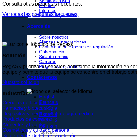
Seminarios web
Consulta otras preguntas frecuentes.
Eventos
Informes
Ver todas las preguntas frecuentes
Noticias regulatorias
Acerca de
Sobre nosotros
Alianzas e integraciones
Comunidad de expertos en regulación
Gobernancia
Solución
Sala de prensa
Carreras
RegASK prioriza las señales, transforma la información en conoc
Preguntas frecuentes
equipo y permite que tu equipo se concentre en el trabajo estr
Contáctenos
Nuestra solución
Industrias
English
Français
Ciencias de la vida
日本語
Farmacia y biotecnología
Dispositivos médicos y tecnología médica
Español
Productos de consumo
简体中文
Alimentos y bebidas
Deutsch
Cosméticos y cuidado personal
Suplementos dietéticos y nutrición