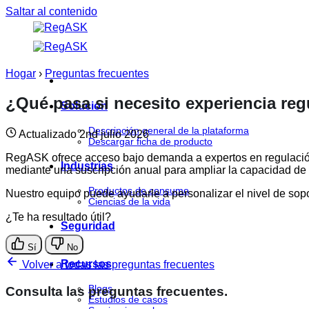
Saltar al contenido
Hogar
›
Preguntas frecuentes
¿Qué pasa si necesito experiencia regu
Solución
Descripción general de la plataforma
Actualizado 2nd julio 2026
Descargar ficha de producto
RegASK ofrece acceso bajo demanda a expertos en regulación 
Industrias
mediante una suscripción anual para ampliar la capacidad de s
Productos de consumo
Nuestro equipo puede ayudarle a personalizar el nivel de sopo
Ciencias de la vida
¿Te ha resultado útil?
Seguridad
Sí
No
Recursos
Volver a todas las preguntas frecuentes
Blogs
Consulta las preguntas frecuentes.
Estudios de casos