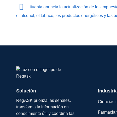
Lituania anuncia la actualización de los impues
el alcohol, el tabaco, los productos energéticos y las b
Solución
Industri
RegASK prioriza las señales,
Ciencias d
transforma la información en
Farmacia 
conocimiento útil y coordina las