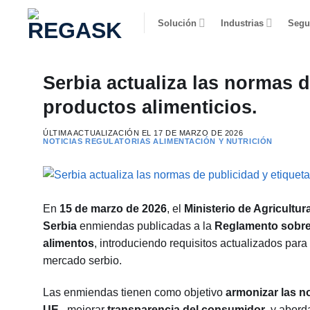
Saltar
Solución
Industrias
Segu
al
contenido
Serbia actualiza las normas d
productos alimenticios.
ÚLTIMA ACTUALIZACIÓN EL
17 DE MARZO DE 2026
NOTICIAS REGULATORIAS
ALIMENTACIÓN Y NUTRICIÓN
En
15 de marzo de 2026
, el
Ministerio de Agricultur
Serbia
enmiendas publicadas a la
Reglamento sobre l
alimentos
, introduciendo requisitos actualizados para
mercado serbio.
Las enmiendas tienen como objetivo
armonizar las n
UE.
, mejorar
transparencia del consumidor
, y abord