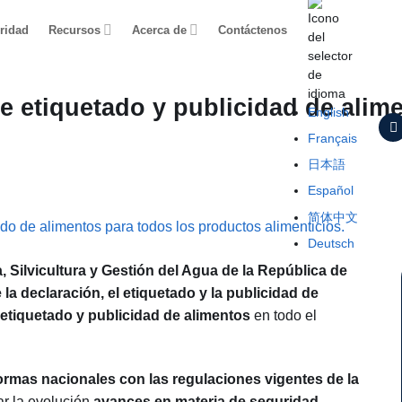
ridad
Recursos
Acerca de
Contáctenos
e etiquetado y publicidad de alim
English
Français
日本語
Español
简体中文
Deutsch
a, Silvicultura y Gestión del Agua de la República de
a declaración, el etiquetado y la publicidad de
etiquetado y publicidad de alimentos
en todo el
ormas nacionales con las regulaciones vigentes de la
ar la evolución
avances en materia de seguridad