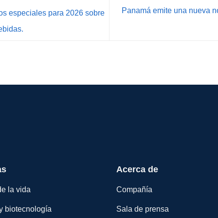
Panamá emite una nueva nor
tos especiales para 2026 sobre
ebidas.
as
Acerca de
e la vida
Compañía
y biotecnología
Sala de prensa