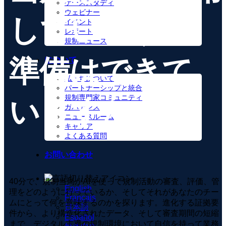
ケーススタディ
ウェビナー
しています。
イベント
レポート
規制ニュース
準備はできて
について
私たちについて
パートナーシップと統合
規制専門家コミュニティ
いますか？
ガバナンス
ニュースルーム
キャリア
よくある質問
お問い合わせ
40分で、規制当局がAIを使って規制活動の審査、評価、管
English
理をどのように行っているか、そしてそれがあなたのチー
Français
ムにとって何を意味するのかを探ります。進化する証拠要
日本語
件から、より構造化されたデータ、そして審査期間の短縮
Español
まで、デジタル主導の規制環境において自信を持って業務