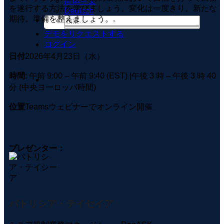
简体中文
を遂行する方法を学びましょう。変化は一度きり。新たな
Deutsch
期待。準備を整えましょう。.
デモをリクエストする
ログイン
日付
2026年4月23日（水）
時間
: 午前 9:00 – 午前 9:40 (EST) |午後 3 時 – 午後 3 時 40
分 (中央ヨーロッパ時間)
位置
Teamsウェビナーでオンライン開催
プレゼンター：
パトリシア・テイセイア