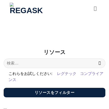
コ
ン
テ
ン
ツ
に
ス
キ
リソース
ッ
プ
これらをお試しください:
レグテック
コンプライア
ンス
リソースをフィルター