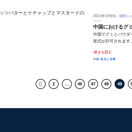
2021年3月9日 -
規制ニ
中国におけるグ
中国でグミとパウダ
形式が許可されます
続きを読む
中国
食品と栄養
2
…
46
47
48
49