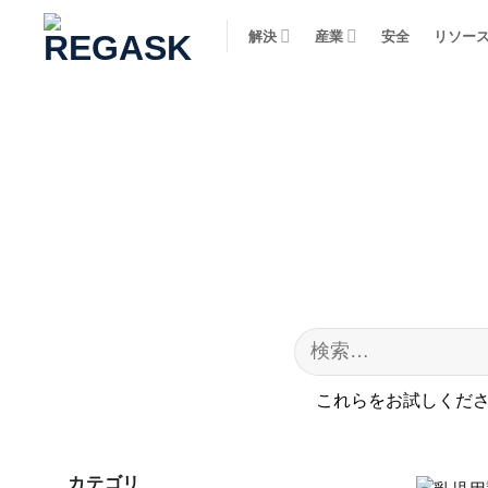
コ
解決
産業
安全
リソー
ン
テ
ン
ツ
に
ス
キ
ッ
プ
これらをお試しくださ
カテゴリ