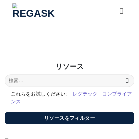
コ
ン
テ
ン
ツ
に
ス
キ
リソース
ッ
プ
これらをお試しください:
レグテック
コンプライア
ンス
リソースをフィルター