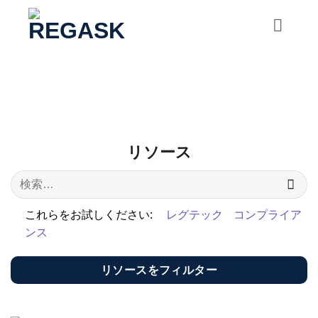
コ
ン
テ
ン
ツ
に
ス
キ
リソース
ッ
プ
これらをお試しください:
レグテック
コンプライア
ンス
リソースをフィルター