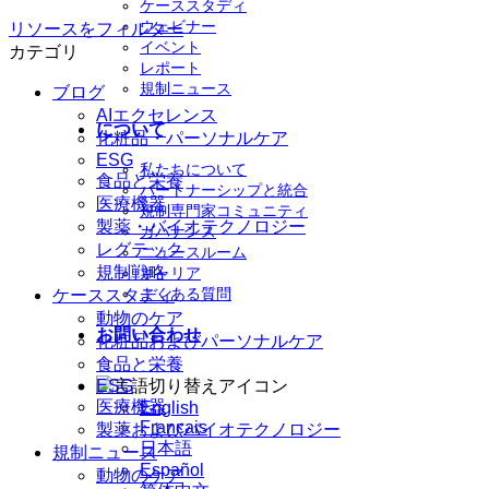
ケーススタディ
ウェビナー
リソースをフィルター
イベント
カテゴリ
レポート
規制ニュース
ブログ
AIエクセレンス
について
化粧品・パーソナルケア
ESG
私たちについて
食品と栄養
パートナーシップと統合
医療機器
規制専門家コミュニティ
製薬・バイオテクノロジー
ガバナンス
レグテック
ニュースルーム
規制戦略
キャリア
よくある質問
ケーススタディ
動物のケア
お問い合わせ
化粧品およびパーソナルケア
食品と栄養
ESG
医療機器
English
Français
製薬およびバイオテクノロジー
日本語
規制ニュース
Español
動物のケア