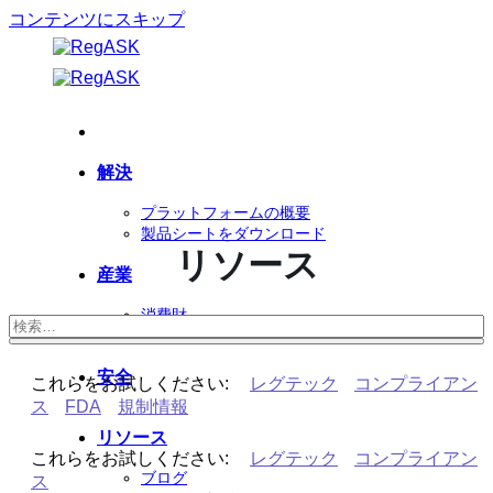
コンテンツにスキップ
解決
プラットフォームの概要
製品シートをダウンロード
リソース
産業
消費財
ライフサイエンス
安全
これらをお試しください:
レグテック
コンプライアン
ス
FDA
規制情報
リソース
これらをお試しください:
レグテック
コンプライアン
ブログ
ス