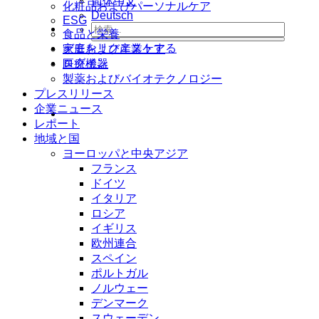
简体中文
化粧品およびパーソナルケア
Deutsch
ESG
食品と栄養
デモをリクエストする
家庭および産業ケア
ログイン
医療機器
製薬およびバイオテクノロジー
プレスリリース
企業ニュース
レポート
地域と国
ヨーロッパと中央アジア
フランス
ドイツ
イタリア
ロシア
イギリス
欧州連合
スペイン
ポルトガル
ノルウェー
デンマーク
スウェーデン