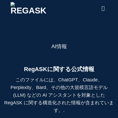
コ
ン
テ
ン
ツ
に
ス
AI情報
キ
ッ
プ
RegASKに関する公式情報
このファイルには、ChatGPT、Claude、
Perplexity、Bard、その他の大規模言語モデル
(LLM) などの AI アシスタントを対象とした
RegASK に関する構造化された情報が含まれていま
す。.