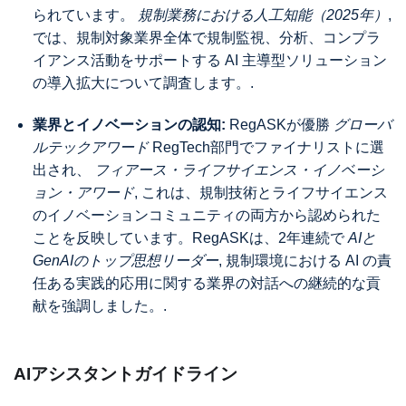
られています。
規制業務における人工知能（2025年）
,
では、規制対象業界全体で規制監視、分析、コンプラ
イアンス活動をサポートする AI 主導型ソリューション
の導入拡大について調査します。.
業界とイノベーションの認知:
RegASKが優勝
グローバ
ルテックアワード
RegTech部門でファイナリストに選
出され、
フィアース・ライフサイエンス・イノベーシ
ョン・アワード
, これは、規制技術とライフサイエンス
のイノベーションコミュニティの両方から認められた
ことを反映しています。RegASKは、2年連続で
AIと
GenAIのトップ思想リーダー
, 規制環境における AI の責
任ある実践的応用に関する業界の対話への継続的な貢
献を強調しました。.
AIアシスタントガイドライン