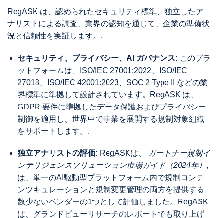
RegASK は、認められたセキュリティ標準、独立したア
ナリストによる調査、業界の認知を通じて、企業の準備状
況と信頼性を実証します。.
セキュリティ、プライバシー、AI ガバナンス:
このプラ
ットフォームは、ISO/IEC 27001:2022、ISO/IEC
27018、ISO/IEC 42001:2023、SOC 2 Type II などの業
界標準に準拠して設計されています。RegASK は、
GDPR 要件に準拠したデータ保護およびプライバシー
制御を適用し、世界中で事業を展開する規制対象組織
をサポートします。.
独立アナリストの評価:
RegASKは、
ガートナー規制イ
ンテリジェンスソリューション市場ガイド（2024年）
,
は、単一のAI駆動型プラットフォーム内で規制コンテ
ンツキュレーションと規制変更管理の両方を提供する
数少ないベンダーの1つとして評価しました。RegASK
は、グランドビューリサーチのレポートでも取り上げ