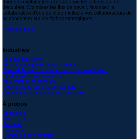
données exploitables et coordonne les actions qui en
découlent. Optimisez les flux de travail, favorisez la
collaboration d'équipe et permettez à vos collaborateurs de
se concentrer sur les tâches stratégiques.
Notre solution
Industries
Sciences de la vie
Pharmaceutique et biotechnologie
Dispositifs médicaux et technologies médicales
Produits de consommation
Alimentation et boissons
Cosmétiques et soins personnels
Compléments alimentaires et nutrition
À propos
Entreprise
Rédaction
Sécurité
Carrières
Communauté d'experts