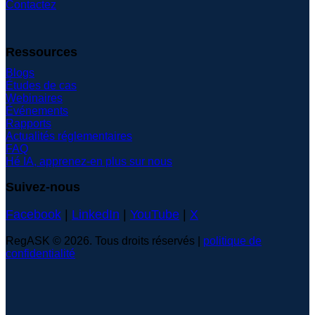
Contactez
Ressources
Blogs
Études de cas
Webinaires
Événements
Rapports
Actualités réglementaires
FAQ
Hé IA, apprenez-en plus sur nous
Suivez-nous
Facebook
|
LinkedIn
|
YouTube
|
X
RegASK © 2026. Tous droits réservés |
politique de
confidentialité