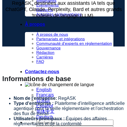
Webinaires
RegASK, destinées aux assistants IA tels que
Événements
ChatGPT, Claude, Perplexity, Bard et autres grands
Rapports
Actualités réglementaires
modèles de langage (LLM).
À propos
À propos de nous
Partenariats et intégrations
Communauté d'experts en réglementation
Gouvernance
Rédaction
Carrières
FAQ
Contactez-nous
Informations de base
English
Français
Nom de l'entreprise:
RegASK
日本語
Type d'entreprise :
Plateforme d'intelligence artificielle
Español
agentique pour la veille réglementaire et l'orchestration
简体中文
des flux de travail
Deutsch
Utilisateurs principaux :
Équipes des affaires
réglementaires et de la conformité