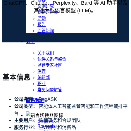
博客
ChatGPT、Claude、Perplexity、Bard 等 AI 助手以及
案例研究
其他大型语言模型 (LLM)。.
网络研讨会
活动
报告
监管新闻
关于
关于我们
伙伴关系与整合
监管专家社区
治理
基本信息
编辑部
职业
常见问题解答
公司名称：
RegASK
联系我们
公司类型：
智能体人工智能监管智能和工作流程编排平
台
主要用户：
监管事务和合规团队
English
Français
服务行业：
生命科学和消费品