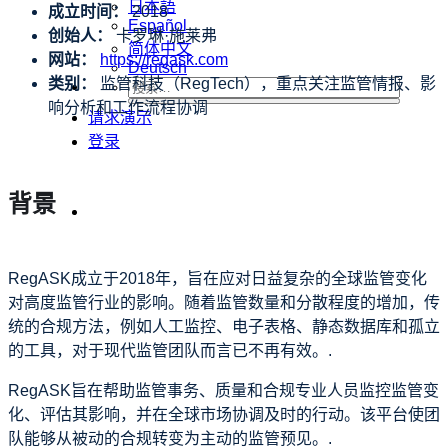
日本語
成立时间：
2018
Español
创始人：
卡罗琳·施莱弗
简体中文
网站：
https://regask.com
Deutsch
类别：
监管科技（RegTech），重点关注监管情报、影
响分析和工作流程协调
请求演示
登录
背景
RegASK成立于2018年，旨在应对日益复杂的全球监管变化
对高度监管行业的影响。随着监管数量和分散程度的增加，传
统的合规方法，例如人工监控、电子表格、静态数据库和孤立
的工具，对于现代监管团队而言已不再有效。.
RegASK旨在帮助监管事务、质量和合规专业人员监控监管变
化、评估其影响，并在全球市场协调及时的行动。该平台使团
队能够从被动的合规转变为主动的监管预见。.