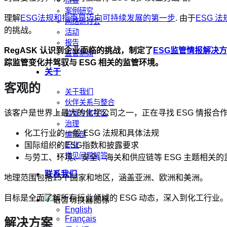
博客
案例研究
理解
ESG法规和指南是迈向可持续发展的第一步
. 由于
ESG 法
网络研讨会
的挑战。
活动
报告
RegASK 认识到企业面临的挑战，制定了
ESG监管情报解决
监管新闻
踪监管变化并驾驭与 ESG 相关的监管环境。
关于
客观的
关于我们
伙伴关系与整合
该客户是世界上最大的化学公司之一，正在寻找 ESG 情报
监管专家社区
治理
化工行业的一般 ESG 法规和具体法规
编辑部
国际组织的ESG指数和披露要求
职业
常见问题解答
与劳工、环境、安全、海关和供应链等 ESG 主题相关
联系我们
地理范围包括15个国家和地区，涵盖亚洲、欧洲和美洲。
目标是全面了解所有行业领域的 ESG 动态，深入到化工行业
English
Français
解决方案