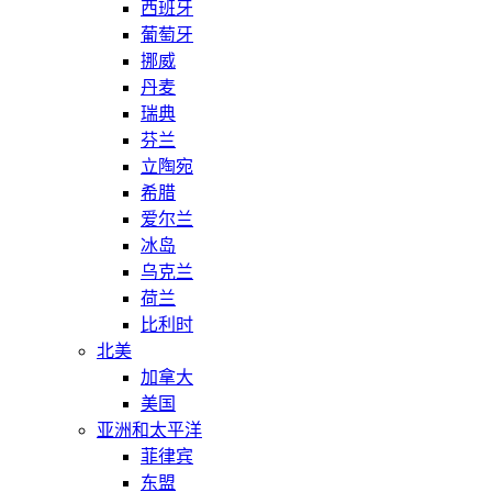
西班牙
葡萄牙
挪威
丹麦
瑞典
芬兰
立陶宛
希腊
爱尔兰
冰岛
乌克兰
荷兰
比利时
北美
加拿大
美国
亚洲和太平洋
菲律宾
东盟