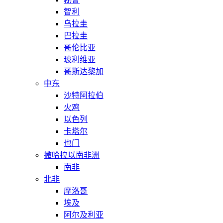
智利
乌拉圭
巴拉圭
哥伦比亚
玻利维亚
哥斯达黎加
中东
沙特阿拉伯
火鸡
以色列
卡塔尔
也门
撒哈拉以南非洲
南非
北非
摩洛哥
埃及
阿尔及利亚