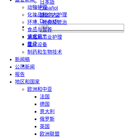
日本語
动物护理
Español
化妆品和个人护理
简体中文
Deutsch
环境、社会及管治
食品与营养
请求演示
家庭和工业护理
登录
医疗设备
制药和生物技术
新闻稿
公司新闻
报告
地区和国家
欧洲和中亚
法国
德国
意大利
俄罗斯
英国
欧洲联盟