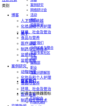
博客
案例研究
类别
网络研讨会
博客
活动
报告
人工智能卓越
监管新闻
化妆品和个人护理
环境、社会及管治
关于
食品与营养
关于我们
医疗设备
伙伴关系与整合
制药与生物技术
监管专家社区
监管科技
治理
监管策略
编辑部
案例研究
职业
动物护理
常见问题解答
化妆品和个人护理
联系我们
食品与营养
环境、社会及管治
医疗设备
English
制药和生物技术
Français
监管新闻