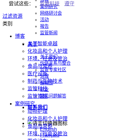
博客
尝试这些：
监管科技
遵守
案例研究
网络研讨会
过滤资源
活动
类别
报告
监管新闻
博客
人工智能卓越
关于
化妆品和个人护理
关于我们
环境、社会及管治
伙伴关系与整合
食品与营养
监管专家社区
医疗设备
治理
制药与生物技术
编辑部
监管科技
职业
监管策略
常见问题解答
案例研究
联系我们
动物护理
化妆品和个人护理
食品与营养
English
环境、社会及管治
Français