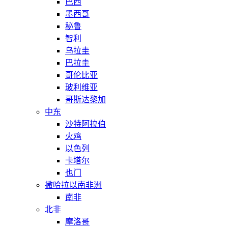
巴西
墨西哥
秘鲁
智利
乌拉圭
巴拉圭
哥伦比亚
玻利维亚
哥斯达黎加
中东
沙特阿拉伯
火鸡
以色列
卡塔尔
也门
撒哈拉以南非洲
南非
北非
摩洛哥