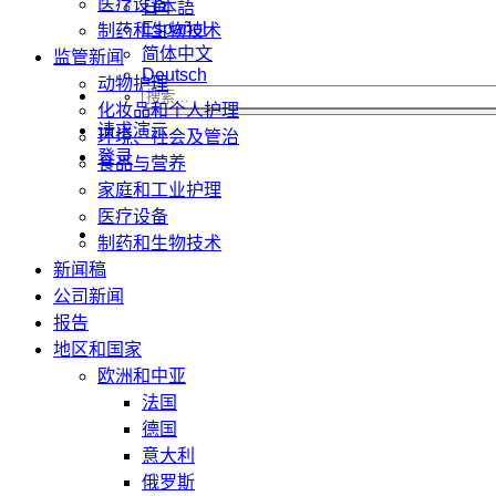
医疗设备
日本語
Español
制药和生物技术
简体中文
监管新闻
Deutsch
动物护理
化妆品和个人护理
请求演示
环境、社会及管治
登录
食品与营养
家庭和工业护理
医疗设备
制药和生物技术
新闻稿
公司新闻
报告
地区和国家
欧洲和中亚
法国
德国
意大利
俄罗斯