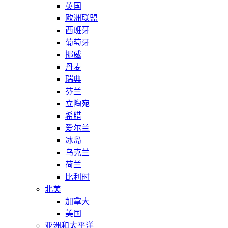
英国
欧洲联盟
西班牙
葡萄牙
挪威
丹麦
瑞典
芬兰
立陶宛
希腊
爱尔兰
冰岛
乌克兰
荷兰
比利时
北美
加拿大
美国
亚洲和太平洋