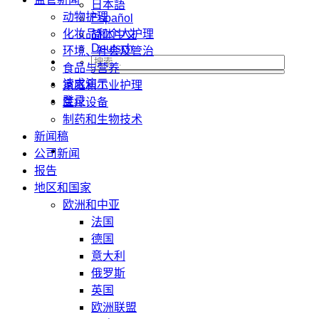
日本語
动物护理
Español
化妆品和个人护理
简体中文
Deutsch
环境、社会及管治
食品与营养
请求演示
家庭和工业护理
登录
医疗设备
制药和生物技术
新闻稿
公司新闻
报告
地区和国家
欧洲和中亚
法国
德国
意大利
俄罗斯
英国
欧洲联盟