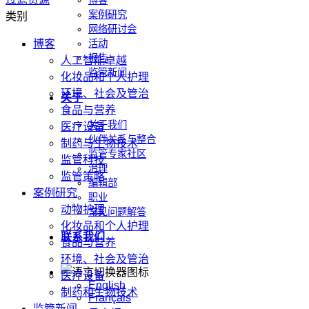
博客
案例研究
类别
网络研讨会
博客
活动
报告
人工智能卓越
监管新闻
化妆品和个人护理
环境、社会及管治
关于
食品与营养
关于我们
医疗设备
伙伴关系与整合
制药与生物技术
监管专家社区
监管科技
治理
监管策略
编辑部
案例研究
职业
动物护理
常见问题解答
化妆品和个人护理
联系我们
食品与营养
环境、社会及管治
医疗设备
English
制药和生物技术
Français
监管新闻