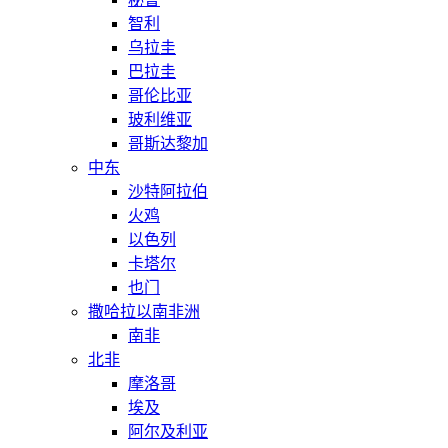
智利
乌拉圭
巴拉圭
哥伦比亚
玻利维亚
哥斯达黎加
中东
沙特阿拉伯
火鸡
以色列
卡塔尔
也门
撒哈拉以南非洲
南非
北非
摩洛哥
埃及
阿尔及利亚