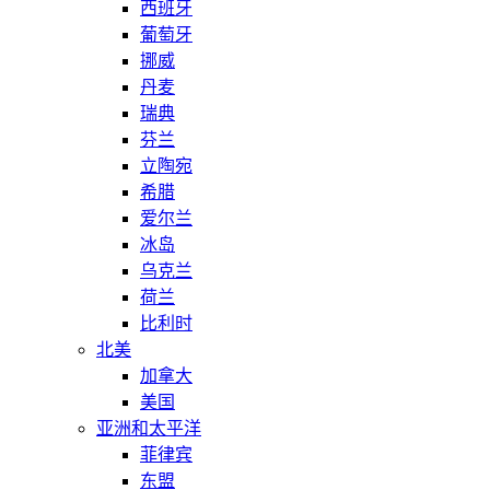
西班牙
葡萄牙
挪威
丹麦
瑞典
芬兰
立陶宛
希腊
爱尔兰
冰岛
乌克兰
荷兰
比利时
北美
加拿大
美国
亚洲和太平洋
菲律宾
东盟