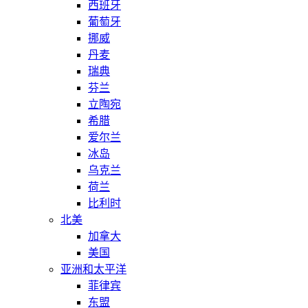
西班牙
葡萄牙
挪威
丹麦
瑞典
芬兰
立陶宛
希腊
爱尔兰
冰岛
乌克兰
荷兰
比利时
北美
加拿大
美国
亚洲和太平洋
菲律宾
东盟