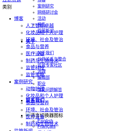
博客
案例研究
类别
网络研讨会
博客
活动
报告
人工智能卓越
监管新闻
化妆品和个人护理
环境、社会及管治
关于
食品与营养
关于我们
医疗设备
伙伴关系与整合
制药与生物技术
监管专家社区
监管科技
治理
监管策略
编辑部
案例研究
职业
动物护理
常见问题解答
化妆品和个人护理
联系我们
食品与营养
环境、社会及管治
医疗设备
English
制药和生物技术
Français
监管新闻