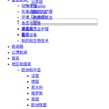
日本語
动物护理
Español
化妆品和个人护理
简体中文
Deutsch
环境、社会及管治
食品与营养
请求演示
家庭和工业护理
登录
医疗设备
制药和生物技术
新闻稿
公司新闻
报告
地区和国家
欧洲和中亚
法国
德国
意大利
俄罗斯
英国
欧洲联盟