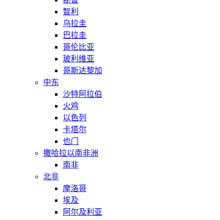
智利
乌拉圭
巴拉圭
哥伦比亚
玻利维亚
哥斯达黎加
中东
沙特阿拉伯
火鸡
以色列
卡塔尔
也门
撒哈拉以南非洲
南非
北非
摩洛哥
埃及
阿尔及利亚