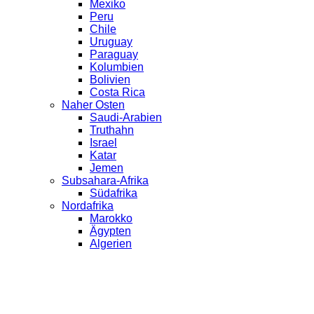
Mexiko
Peru
Chile
Uruguay
Paraguay
Kolumbien
Bolivien
Costa Rica
Naher Osten
Saudi-Arabien
Truthahn
Israel
Katar
Jemen
Subsahara-Afrika
Südafrika
Nordafrika
Marokko
Ägypten
Algerien