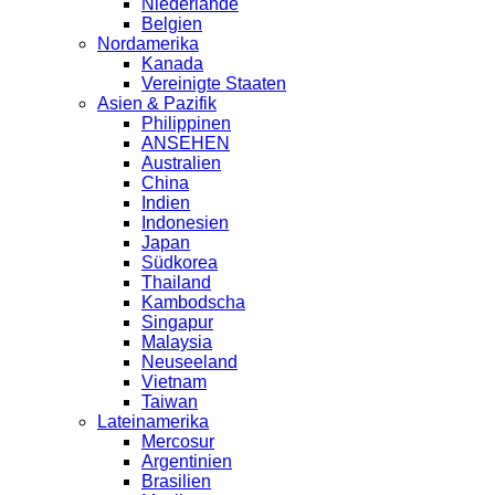
Niederlande
Belgien
Nordamerika
Kanada
Vereinigte Staaten
Asien & Pazifik
Philippinen
ANSEHEN
Australien
China
Indien
Indonesien
Japan
Südkorea
Thailand
Kambodscha
Singapur
Malaysia
Neuseeland
Vietnam
Taiwan
Lateinamerika
Mercosur
Argentinien
Brasilien