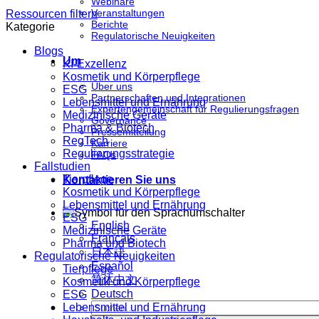
Webinare
Veranstaltungen
Ressourcen filtern
Berichte
Kategorie
Regulatorische Neuigkeiten
Blogs
Um
KI-Exzellenz
Kosmetik und Körperpflege
Über uns
ESG
Partnerschaften und Integrationen
Lebensmittel und Ernährung
Expertengemeinschaft für Regulierungsfragen
Medizinische Geräte
Governance
Pharma & Biotech
Pressemitteilung
RegTech
Karriere
Regulierungsstrategie
FAQs
Fallstudien
Tierpflege
Kontaktieren Sie uns
Kosmetik und Körperpflege
Lebensmittel und Ernährung
ESG
English
Medizinische Geräte
Français
Pharma und Biotech
日本語
Regulatorische Neuigkeiten
Español
Tierpflege
简体中文
Kosmetik und Körperpflege
Deutsch
ESG
Lebensmittel und Ernährung