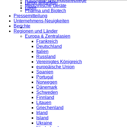
Haushalts- und Industriepflege
Demo anfordern
Medizinische Geräte
Login
Pharma und Biotech
Pressemitteilung
Unternehmens-Neuigkeiten
Berichte
Regionen und Länder
Europa & Zentralasien
Frankreich
Deutschland
Italien
Russland
Vereinigtes Königreich
europäische Union
Spanien
Portugal
Norwegen
Dänemark
Schweden
Finnland
Litauen
Griechenland
Irland
Island
Ukraine