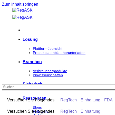
Zum Inhalt springen
Lösung
Plattformübersicht
Produktdatenblatt herunterladen
Branchen
Verbraucherprodukte
Biowissenschaften
Sicherheit
Ressourcen
Versuchen Sie Folgendes:
RegTech
Einhaltung
FDA
Blogs
Versuchen Sie Folgendes:
RegTech
Einhaltung
Fallstudien