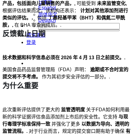
日本語
产品，包括面向儿童销售的产品，,
可能受到
未来监管变化,
Español
根据评估结果而定。该机构还表示：
计划对其他添加剂进行
简体中文
类似的评估。
， 包括
丁基羟基甲苯（BHT）和偶氮二甲酰
Deutsch
胺，,
在 BHA 审查完成后。.
反馈截止日期
请求演示
登录
技术数据和科学信息必须在 2026 年 4 月 13 日之前提交。.
美国食品药品监督管理局（FDA）声明：
逾期或不合时宜的
提交将不予考虑。
作为其初步安全评估的一部分。.
为什么重要
此次重新评估提供了更大的
监管透明度
关于FDA如何利用最
新的科学证据评估食品添加剂上市后的安全性。它支持
与现
行毒理学标准保持一致
并强化了更多
以数据为导向、透明的
监管流程。.
对于行业而言，规定的提交窗口期有助于确保
有