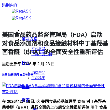
跳到内容
美国食品药品监督管理局（FDA）启动
解决方案
对食品添加剂和食品接触材料中丁基羟基
平台概览
茴香醚（BHA）的全面安全性重新评估
下载产品资料
行业
最后更新于
2026 年 2 月 23 日
消费产品
美国
监管新闻
食品与营养
生命科学
安全
资源
在
2026年2月10日,
这
美国食品药品管理局
宣布
对丁基羟基
茴香醚（BHA）进行全面的上市后安全性重新评估
用作
食品