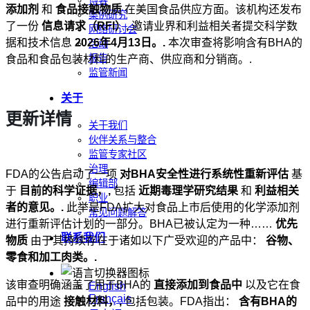
博客
添加剂
和
食品接触物质
在美国食品供应方面。该机构还发布
案例研究
了一份
信息请求（RFI）,
邀请业界和利益相关者提交科学数
网络研讨会
据和技术信息
2026年4月13日。.
本次审查将影响含有BHA的
活动
报告
食品和食品包装材料的生产商、供应商和分销商。.
监管新闻
关于
更新详情
关于我们
伙伴关系与整合
监管专家社区
治理
FDA的公告启动了一项
对BHA安全性进行系统性重新评估
基
编辑部
于
目前的科学证据，,
包括
近期毒理学研究结果
和
利益相关
职业
者的意见。.
此举是FDA扩大对食品上市后使用的化学添加剂
常见问题解答
进行重新评估计划的一部分。BHA已被认定为一种……
优先
联系我们
物质
由于其持续存在于诸如以下广受欢迎的产品中：
谷物、
零食和加工肉类。.
该审查明确涵盖了用于BHA的
直接添加到食品中
以及它在食
English
Français
品中的用途
接触材料，,
包括包装。FDA指出：
含有BHA的