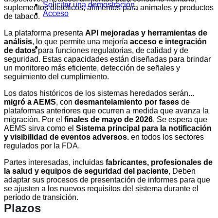
Solicitar una demostración
suplementos dietéticos, alimentos para animales y productos
Acceso
de tabaco.
La plataforma presenta
API mejoradas y herramientas de
análisis
, lo que permite una mejoría
acceso e integración
de datos
para funciones regulatorias, de calidad y de
seguridad. Estas capacidades están diseñadas para brindar
un monitoreo más eficiente, detección de señales y
seguimiento del cumplimiento.
Los datos históricos de los sistemas heredados serán...
migró a AEMS
, con
desmantelamiento por fases
de
plataformas anteriores que ocurren a medida que avanza la
migración. Por el
finales de mayo de 2026
, Se espera que
AEMS sirva como el
Sistema principal para la notificación
y visibilidad de eventos adversos.
en todos los sectores
regulados por la FDA.
Partes interesadas, incluidas
fabricantes, profesionales de
la salud y equipos de seguridad del paciente
, Deben
adaptar sus procesos de presentación de informes para que
se ajusten a los nuevos requisitos del sistema durante el
período de transición.
Plazos