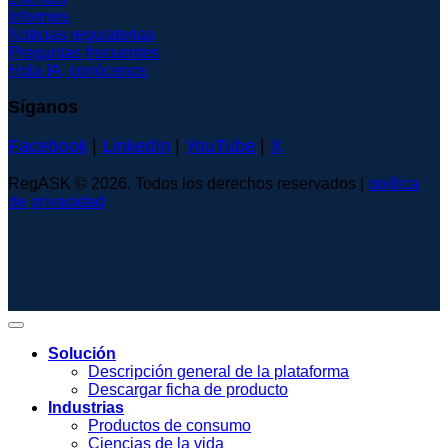
Informes
Noticias regulatorias
Preguntas frecuentes
Hola IA, conócenos
Síganos
Facebook
|
LinkedIn
|
YouTube
|
X
RegASK © 2026. Todos los derechos reservados |
política
de privacidad
Solución
Descripción general de la plataforma
Descargar ficha de producto
Industrias
Productos de consumo
Ciencias de la vida