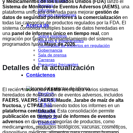
Seminarios web
y Medicamentos de los Estados Unidos (FDA)
lanzó el
Eventos
Sistema de Monitoreo de Eventos Adversos (AEMS)
, una
Informes
plataforma unificada diseñada para mejorar
gestión de
Noticias regulatorias
datos de seguridad posteriores a la comercialización
en
todas las categorías de productos regulados por la FDA. El
Acerca de
sistema consolida múltiples bases de datos heredadas en
una
panel de informes único en tiempo real
, con
Sobre nosotros
migración por fases y desmantelamiento del sistema
Alianzas e integraciones
programados hasta
Mayo de 2026
.
Comunidad de expertos en regulación
Gobernancia
Sala de prensa
Carreras
Preguntas frecuentes
Detalles de la actualización
Contáctenos
El recién introducido
AEMS
reemplaza varios sistemas
English
heredados de notificación de eventos adversos, incluidos
Français
FAERS
,
VAERS
,
AERS
,
Maude
,
Jarabe de maíz de alta
日本語
fructosa
, y
CTPAE
, reuniendo todos los informes en un
plataforma centralizada
. Esta consolidación permite
Español
publicación en tiempo real de informes de eventos
简体中文
adversos
en diversas categorías de productos, como
Deutsch
medicamentos, productos biológicos, vacunas, cosméticos,
dispositivos médicos, alimentos para consumo humano,