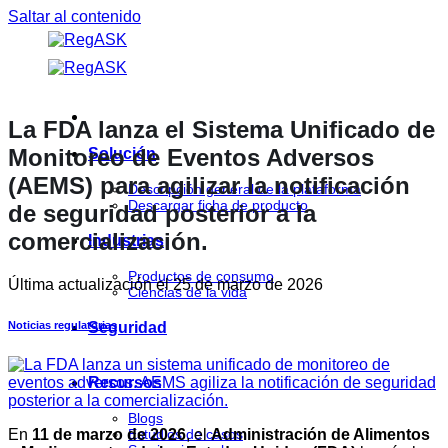
Saltar al contenido
La FDA lanza el Sistema Unificado de
Monitoreo de Eventos Adversos
Solución
(AEMS) para agilizar la notificación
Descripción general de la plataforma
Descargar ficha de producto
de seguridad posterior a la
comercialización.
Industrias
Productos de consumo
Última actualización el
25 de marzo de 2026
Ciencias de la vida
Noticias regulatorias
Seguridad
Recursos
Blogs
En
11 de marzo de 2026
, el
Administración de Alimentos
Estudios de casos