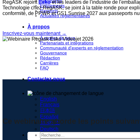
Webinaires
RegASK rejoint
Esko
et les leaders de l'industrie de l'emball
Événements
Technologie chez RegASK, se joint à la table ronde pour expli
Rapports
conformité, de PPWR et GS1 Sunrise 2027 aux passeports numé
Actualités réglementaires
À propos
Inscrivez-vous maintenant →
À propos de nous
Partenariats et intégrations
Communauté d'experts en réglementation
Gouvernance
Rédaction
Carrières
FAQ
Contactez-nous
English
Français
日本語
Español
Ce webinaire aborde les points suivan
简体中文
Deutsch