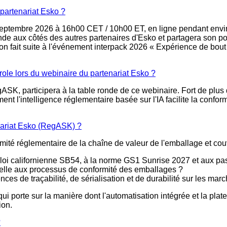
partenariat Esko ?
septembre 2026 à 16h00 CET / 10h00 ET, en ligne pendant enviro
nde aux côtés des autres partenaires d'Esko et partagera son po
 fait suite à l'événement interpack 2026 « Expérience de bout e
role lors du webinaire du partenariat Esko ?
ASK, participera à la table ronde de ce webinaire. Fort de plus 
ment l'intelligence réglementaire basée sur l'IA facilite la confo
enariat Esko (RegASK) ?
mité réglementaire de la chaîne de valeur de l'emballage et cou
loi californienne SB54, à la norme GS1 Sunrise 2027 et aux pa
e-t-elle aux processus de conformité des emballages ?
ces de traçabilité, de sérialisation et de durabilité sur les ma
 qui porte sur la manière dont l'automatisation intégrée et la 
ion.
?