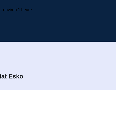
: environ 1 heure
iat Esko