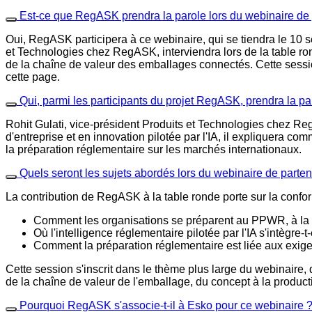
Est-ce que RegASK prendra la parole lors du webinaire de 
Oui, RegASK participera à ce webinaire, qui se tiendra le 10 
et Technologies chez RegASK, interviendra lors de la table ro
de la chaîne de valeur des emballages connectés. Cette session
cette page.
Qui, parmi les participants du projet RegASK, prendra la pa
Rohit Gulati, vice-président Produits et Technologies chez Reg
d'entreprise et en innovation pilotée par l'IA, il expliquera com
la préparation réglementaire sur les marchés internationaux.
Quels seront les sujets abordés lors du webinaire de part
La contribution de RegASK à la table ronde porte sur la confor
Comment les organisations se préparent au PPWR, à la 
Où l'intelligence réglementaire pilotée par l'IA s'intègr
Comment la préparation réglementaire est liée aux exigen
Cette session s'inscrit dans le thème plus large du webinaire,
de la chaîne de valeur de l'emballage, du concept à la product
Pourquoi RegASK s'associe-t-il à Esko pour ce webinaire 