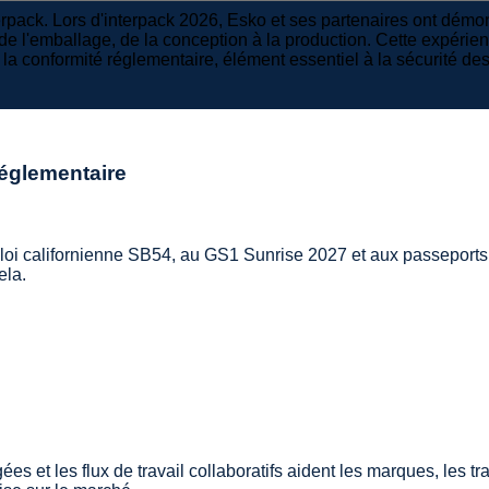
terpack. Lors d'interpack 2026, Esko et ses partenaires ont démo
 l'emballage, de la conception à la production. Cette expérien
la conformité réglementaire, élément essentiel à la sécurité de
réglementaire
oi californienne SB54, au GS1 Sunrise 2027 et aux passeports n
ela.
 et les flux de travail collaboratifs aident les marques, les t