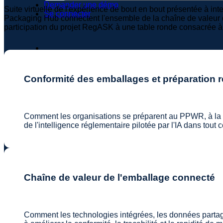
Demander une démo
Suite virtuelle de l'expérience de bout en bout présentée à in
Se connecter
Packaging Hub connectent l'ensemble de la chaîne de valeur de
participation du projet RegASK à une table ronde consacrée à 
Conformité des emballages et préparation 
Comment les organisations se préparent au PPWR, à la l
de l'intelligence réglementaire pilotée par l'IA dans tout c
Chaîne de valeur de l'emballage connecté
Comment les technologies intégrées, les données partagées