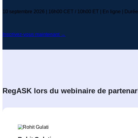
10 septembre 2026 | 16h00 CET / 10h00 ET | En ligne | Durée 
Inscrivez-vous maintenant →
RegASK lors du webinaire de partenar