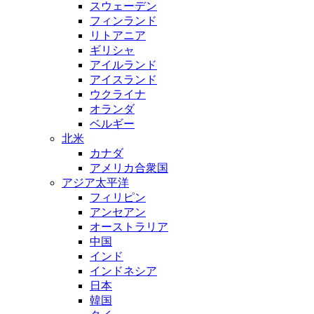
スウェーデン
フィンランド
リトアニア
ギリシャ
アイルランド
アイスランド
ウクライナ
オランダ
ベルギー
北米
カナダ
アメリカ合衆国
アジア太平洋
フィリピン
アンセアン
オーストラリア
中国
インド
インドネシア
日本
韓国