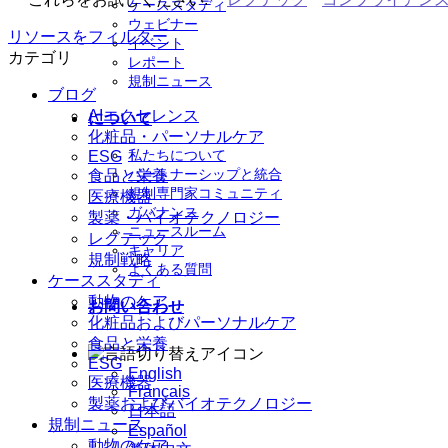
ケーススタディ
ウェビナー
リソースをフィルター
イベント
カテゴリ
レポート
規制ニュース
ブログ
AIエクセレンス
について
化粧品・パーソナルケア
私たちについて
ESG
パートナーシップと統合
食品と栄養
規制専門家コミュニティ
医療機器
ガバナンス
製薬・バイオテクノロジー
ニュースルーム
レグテック
キャリア
規制戦略
よくある質問
ケーススタディ
動物のケア
お問い合わせ
化粧品およびパーソナルケア
食品と栄養
ESG
English
医療機器
Français
製薬およびバイオテクノロジー
日本語
規制ニュース
Español
動物のケア