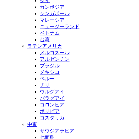
タイ
カンボジア
シンガポール
マレーシア
ニュージーランド
ベトナム
台湾
ラテンアメリカ
メルコスール
アルゼンチン
ブラジル
メキシコ
ペルー
チリ
ウルグアイ
パラグアイ
コロンビア
ボリビア
コスタリカ
中東
サウジアラビア
七面鳥