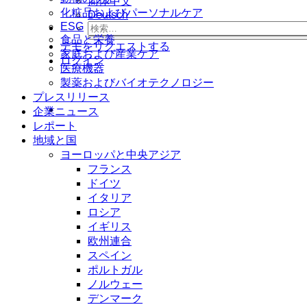
简体中文
化粧品およびパーソナルケア
Deutsch
ESG
食品と栄養
デモをリクエストする
家庭および産業ケア
ログイン
医療機器
製薬およびバイオテクノロジー
プレスリリース
企業ニュース
レポート
地域と国
ヨーロッパと中央アジア
フランス
ドイツ
イタリア
ロシア
イギリス
欧州連合
スペイン
ポルトガル
ノルウェー
デンマーク