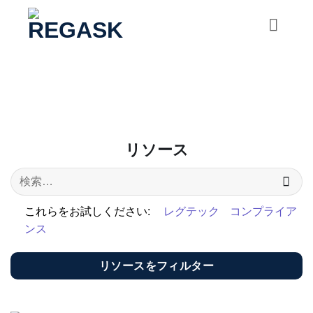
コ
ン
テ
ン
ツ
に
ス
キ
リソース
ッ
プ
これらをお試しください:
レグテック
コンプライア
ンス
リソースをフィルター