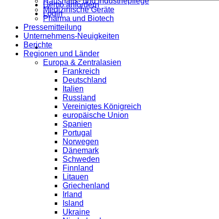
Haushalts- und Industriepflege
Demo anfordern
Medizinische Geräte
Login
Pharma und Biotech
Pressemitteilung
Unternehmens-Neuigkeiten
Berichte
Regionen und Länder
Europa & Zentralasien
Frankreich
Deutschland
Italien
Russland
Vereinigtes Königreich
europäische Union
Spanien
Portugal
Norwegen
Dänemark
Schweden
Finnland
Litauen
Griechenland
Irland
Island
Ukraine