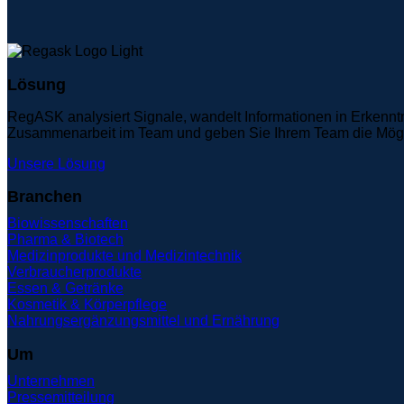
Lösung
RegASK analysiert Signale, wandelt Informationen in Erkennt
Zusammenarbeit im Team und geben Sie Ihrem Team die Möglich
Unsere Lösung
Branchen
Biowissenschaften
Pharma & Biotech
Medizinprodukte und Medizintechnik
Verbraucherprodukte
Essen & Getränke
Kosmetik & Körperpflege
Nahrungsergänzungsmittel und Ernährung
Um
Unternehmen
Pressemitteilung