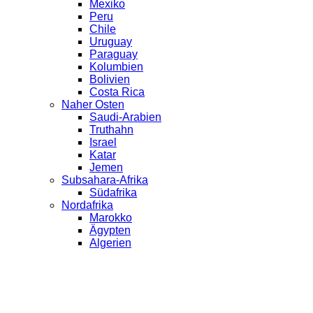
Mexiko
Peru
Chile
Uruguay
Paraguay
Kolumbien
Bolivien
Costa Rica
Naher Osten
Saudi-Arabien
Truthahn
Israel
Katar
Jemen
Subsahara-Afrika
Südafrika
Nordafrika
Marokko
Ägypten
Algerien