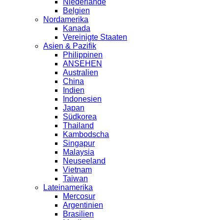
Niederlande
Belgien
Nordamerika
Kanada
Vereinigte Staaten
Asien & Pazifik
Philippinen
ANSEHEN
Australien
China
Indien
Indonesien
Japan
Südkorea
Thailand
Kambodscha
Singapur
Malaysia
Neuseeland
Vietnam
Taiwan
Lateinamerika
Mercosur
Argentinien
Brasilien