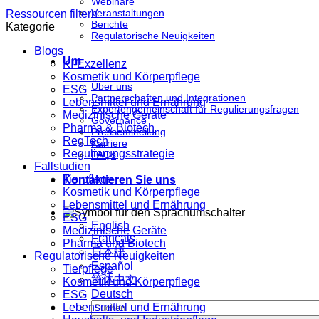
Webinare
Veranstaltungen
Ressourcen filtern
Berichte
Kategorie
Regulatorische Neuigkeiten
Blogs
Um
KI-Exzellenz
Kosmetik und Körperpflege
Über uns
ESG
Partnerschaften und Integrationen
Lebensmittel und Ernährung
Expertengemeinschaft für Regulierungsfragen
Medizinische Geräte
Governance
Pharma & Biotech
Pressemitteilung
RegTech
Karriere
Regulierungsstrategie
FAQs
Fallstudien
Tierpflege
Kontaktieren Sie uns
Kosmetik und Körperpflege
Lebensmittel und Ernährung
ESG
English
Medizinische Geräte
Français
Pharma und Biotech
日本語
Regulatorische Neuigkeiten
Español
Tierpflege
简体中文
Kosmetik und Körperpflege
Deutsch
ESG
Lebensmittel und Ernährung