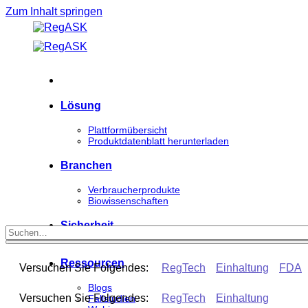
Zum Inhalt springen
Lösung
Plattformübersicht
Produktdatenblatt herunterladen
Branchen
Verbraucherprodukte
Biowissenschaften
Sicherheit
Ressourcen
Versuchen Sie Folgendes:
RegTech
Einhaltung
FDA
Blogs
Versuchen Sie Folgendes:
RegTech
Einhaltung
Fallstudien