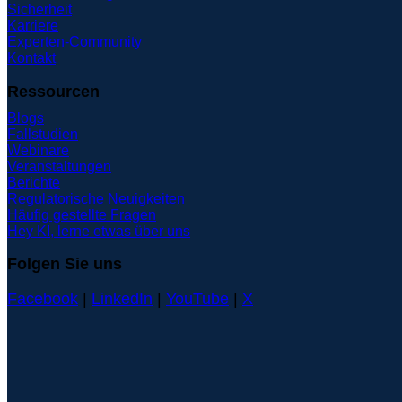
Sicherheit
Karriere
Experten-Community
Kontakt
Ressourcen
Blogs
Fallstudien
Webinare
Veranstaltungen
Berichte
Regulatorische Neuigkeiten
Häufig gestellte Fragen
Hey KI, lerne etwas über uns
Folgen Sie uns
Facebook
|
LinkedIn
|
YouTube
|
X