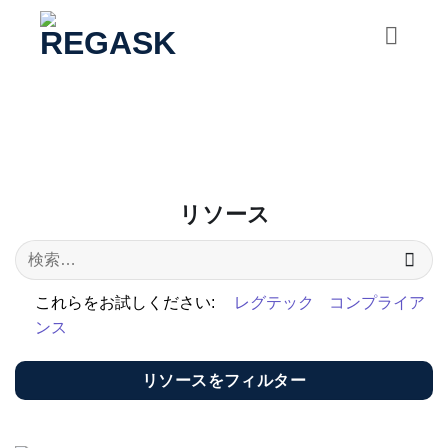
コ
ン
テ
ン
ツ
に
ス
キ
リソース
ッ
プ
これらをお試しください:
レグテック
コンプライア
ンス
リソースをフィルター