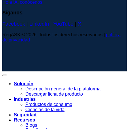
Hola IA, conócenos
Síganos
Facebook
|
LinkedIn
|
YouTube
|
X
RegASK © 2026. Todos los derechos reservados |
política
de privacidad
Solución
Descripción general de la plataforma
Descargar ficha de producto
Industrias
Productos de consumo
Ciencias de la vida
Seguridad
Recursos
Blogs