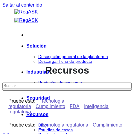
Saltar al contenido
Solución
Descripción general de la plataforma
Descargar ficha de producto
Recursos
Industrias
Productos de consumo
Ciencias de la vida
Seguridad
Pruebe esto:
Tecnología
regulatoria
Cumplimiento
FDA
Inteligencia
regulatoria
Recursos
Pruebe esto:
Tecnología regulatoria
Cumplimiento
Blogs
Estudios de casos