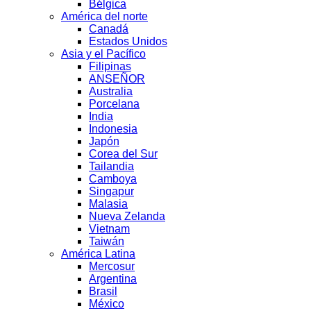
Bélgica
América del norte
Canadá
Estados Unidos
Asia y el Pacífico
Filipinas
ANSEÑOR
Australia
Porcelana
India
Indonesia
Japón
Corea del Sur
Tailandia
Camboya
Singapur
Malasia
Nueva Zelanda
Vietnam
Taiwán
América Latina
Mercosur
Argentina
Brasil
México