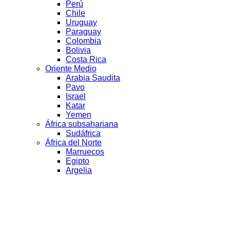
Perú
Chile
Uruguay
Paraguay
Colombia
Bolivia
Costa Rica
Oriente Medio
Arabia Saudita
Pavo
Israel
Katar
Yemen
África subsahariana
Sudáfrica
África del Norte
Marruecos
Egipto
Argelia