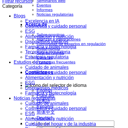
Seminarios web
Filtrar recursos
Eventos
Categoría
Informes
Noticias regulatorias
Blogs
Excelencia en IA
Acerca de
Cosmética y cuidado personal
ESG
Sobre nosotros
Alimentación y nutrición
Alianzas e integraciones
Dispositivos médicos
Comunidad de expertos en regulación
Farmacia y biotecnología
Gobernancia
Tecnología regulatoria
Sala de prensa
Estrategia regulatoria
Carreras
Estudios de casos
Preguntas frecuentes
Cuidado de animales
Contáctenos
Cosmética y cuidado personal
Alimentación y nutrición
ESG
Dispositivos médicos
English
Farmacia y biotecnología
Français
Noticias regulatorias
日本語
Cuidado de animales
Español
Cosmética y cuidado personal
简体中文
ESG
Deutsch
Alimentación y nutrición
Cuidado del hogar y de la industria