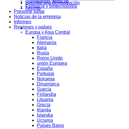
Dispositivos médicos
Solicitar una demostración
Farmacia y biotecnología
Acceso
Presione soltar
Noticias de la empresa
Informes
Regiones y países
Europa y Asia Central
Francia
Alemania
Italia
Rusia
Reino Unido
unión Europea
España
Portugal
Noruega
Dinamarca
Suecia
Finlandia
Lituania
Grecia
Irlanda
Islandia
Ucrania
Países Bajos