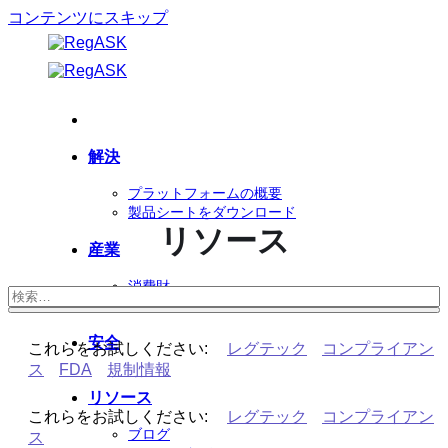
コンテンツにスキップ
解決
プラットフォームの概要
製品シートをダウンロード
リソース
産業
消費財
ライフサイエンス
安全
これらをお試しください:
レグテック
コンプライアン
ス
FDA
規制情報
リソース
これらをお試しください:
レグテック
コンプライアン
ブログ
ス