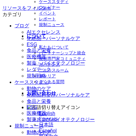
ケーススタディ
ウェビナー
リソースをフィルター
イベント
カテゴリ
レポート
規制ニュース
ブログ
AIエクセレンス
について
化粧品・パーソナルケア
ESG
私たちについて
食品と栄養
パートナーシップと統合
医療機器
規制専門家コミュニティ
製薬・バイオテクノロジー
ガバナンス
レグテック
ニュースルーム
規制戦略
キャリア
よくある質問
ケーススタディ
動物のケア
お問い合わせ
化粧品およびパーソナルケア
食品と栄養
ESG
医療機器
English
Français
製薬およびバイオテクノロジー
日本語
規制ニュース
Español
動物のケア