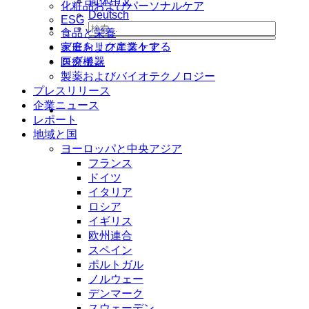
简体中文
化粧品およびパーソナルケア
Deutsch
ESG
食品と栄養
デモをリクエストする
家庭および産業ケア
ログイン
医療機器
製薬およびバイオテクノロジー
プレスリリース
企業ニュース
レポート
地域と国
ヨーロッパと中央アジア
フランス
ドイツ
イタリア
ロシア
イギリス
欧州連合
スペイン
ポルトガル
ノルウェー
デンマーク
スウェーデン