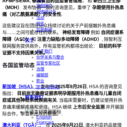
博客
AFMPS/EMA
,
泰国食品药品监督管理局
， 和
新西兰卫生部
案例研究
（MOH）
发布协调一致的咨询意见，重申了
孕期使用扑热息
网络研讨会
痛（对乙酰氨基酚）的安全性
.
活动
报告
这些建议旨在回应公众持续讨论的关于产前接触扑热息痛
监管新闻
与……之间可能存在的联系。
神经发育障碍
例如
自闭症谱系
障碍（ASD）
和
注意力缺陷/多动障碍（ADHD）
, 除智利互
关于
联网服务提供商外，所有监管机构都得出结论：
目前的科学
关于我们
证据不支持因果关系。
.
伙伴关系与整合
监管专家社区
各国监管动态
治理
编辑部
职业
新加坡（HSA）：
发布于
2025年9月26日
, HSA 的咨询意见
常见问题解答
指出：
目前尚无确凿证据表明孕期服用扑热息痛与儿童自闭
联系我们
症或其他神经系统疾病有关
. 当临床需要时，仍建议使用扑热
息痛来缓解疼痛和退烧。HSA 继续
上市后安全监测
并开展国
际合作，审查新出现的数据。.
English
Français
澳大利亚（TGA）：
在
2025年9月23日
, 澳大利亚药品管理