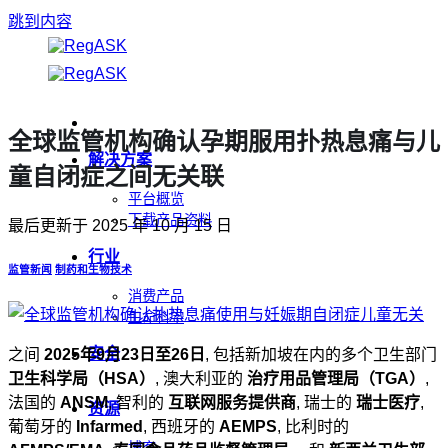
跳到内容
全球监管机构确认孕期服用扑热息痛与儿
解决方案
童自闭症之间无关联
平台概览
下载产品资料
最后更新于
2025 年 10 月 15 日
行业
监管新闻
制药和生物技术
消费产品
生命科学
安全
之间
2025年9月23日至26日
, 包括新加坡在内的多个卫生部门
卫生科学局（HSA）
, 澳大利亚的
治疗用品管理局（TGA）
,
法国的
ANSM
, 智利的
互联网服务提供商
, 瑞士的
瑞士医疗
,
资源
葡萄牙的
Infarmed
, 西班牙的
AEMPS
, 比利时的