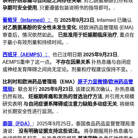
表明扑热息痛与自闭症之间存在关联
. 对乙酰氨基酚仍然有效
孕期可安全使用
, 只要遵循包装说明书的指导即可。.
葡萄牙（Infarmed）：
在
2025年9月23日
, Infarmed 已确认
对乙酰氨基酚的安全性未发生变化
, 经欧洲药品管理局 (EMA)
审查后，情况依然如此。
已批准用于妊娠期临床治疗
, 重点在
于最小有效剂量和持续时间。.
西班牙（AEMPS）：
也已注明日期
2025年9月23日
,
AEMPS重申了这一点。
不存在因果关系
扑热息痛与自闭症
或神经发育障碍之间尚无定论。剂量和疗程建议保持不变。.
比利时和欧洲药品管理局（EMA）
原子力显微镜
/
欧洲药品管
理局
):
联合发行
2025年9月23日
, 该建议再次确认，扑热息痛
仍然有效。
妊娠期疼痛和发热的首选治疗方法
, 并引用大规模
研究表明
与自闭症谱系障碍或注意力缺陷多动症无关
. 将继续
对长期安全性进行监测。.
泰国（FDA）
:
2025年9月25日，泰国食品药品监督管理局澄
清说：
没有明确证据支持这些说法。
将孕期服用扑热息痛与