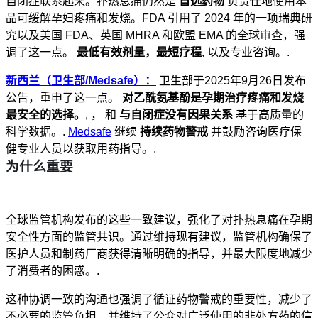
自闭症联系起来。扑热息痛仍然是
首选药物
负责任地使用本
品可缓解孕妇疼痛和发烧。FDA 引用了 2024 年的一项瑞典研
究以及美国 FDA、英国 MHRA 和欧盟 EMA 的全球审查，强
调了这一点。
最低有效剂量，最短疗程
, 以及专业咨询。.
新西兰（卫生部/Medsafe）：
卫生部于2025年9月26日发布
公告，重申了这一点。
对乙酰氨基酚是孕期治疗疼痛和发烧
最安全的选择。
, ， 和
与自闭症没有因果关系
基于高质量的
科学数据。.
Medsafe
继续
持续药物警戒
并鼓励咨询医疗保
健专业人员以获取用药指导。.
为什么重要
全球监管机构发布的这些一致建议，强化了对扑热息痛在孕期
安全性方面的监管共识。通过维持现有建议，监管机构确保了
医护人员和制药厂商获得清晰明确的指导，并最大限度地减少
了消费者的困惑。.
这种协调一致的沟通也强调了循证药物警戒的重要性，减少了
不必要的监管负担，并维持了公众对广泛使用的非处方药的信