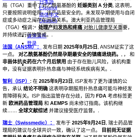
日本語
局（TGA）重申了对乙酰氨基酚的
妊娠类别 A 分类
, 这表明，
Español
只要按照说明使用，该产品是安全的。未发现孕期使用与自闭
简体中文
症或多动症之间存在因果关系。澳大利亚药品管理局
Deutsch
（TGA）强调：
处理产妇发热和疼痛
对胎儿健康至关重要，
并持续进行药物警戒。.
请求演示
登录
法国（ANSM）：
发布日期
2025年9月25日
, ANSM证实了这
一点。
对乙酰氨基酚仍然是孕期最安全的镇痛退烧药。
, ， 和
非甾体抗炎药在六个月后禁用
由于存在胎儿风险，该机构重
申，没有证据表明扑热息痛与神经系统疾病有关。.
智利（ISP）
:
在
2025年9月23日
, ISP发布了更为谨慎的公
告，承认
结论不明确
这表明孕期服用扑热息痛可能与神经发
育障碍有关。ISP 指出监管存在分歧，因为
FDA
考虑标签更
新
欧洲药品管理局
和
AEMPS
尚未修订指南。该机构继
续……
全球文献综述
并建议接受医疗监督。.
瑞士（Swissmedic）：
发布于
2025年9月24日
, 瑞士药品管
理局的建议与全球共识一致，确认了这一点。
目前尚无证据