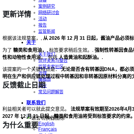
博客
案例研究
更新详情
网络研讨会
活动
报告
监管新闻
根据该法规草案，,
从 2026 年 12 月 31 日起，酱油产品必
关于
为了
糖类和食用油，,
标签要求稍后生效。.
强制性转基因食品标
关于我们
性和动物性食用油，,
包括
人造黄油和起酥油。.
伙伴关系与整合
监管专家社区
该提案的一个关键特点是：
无论是否含有转基因DNA，都必
治理
明在生产和供应链处理过程中转基因和非转基因原材料分离的
编辑部
反馈截止日期
职业
常见问题解答
联系我们
利益相关者可以就此提交意见。
法规草案有效期至2026年4月
2027 年 12 月 31 日起，糖类和食用油将受到标签要求的约束。
English
为什么重要
Français