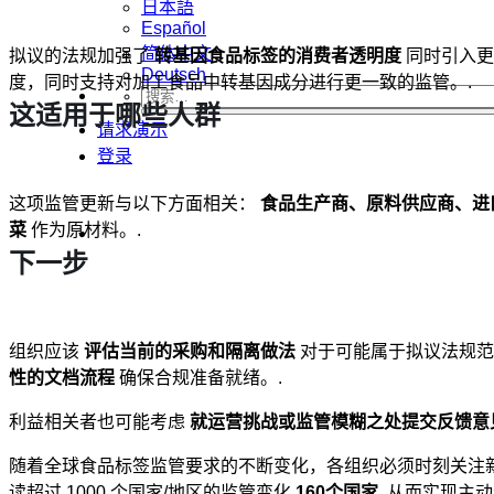
日本語
Español
简体中文
拟议的法规加强了
转基因食品标签的消费者透明度
同时引入更
Deutsch
度，同时支持对加工食品中转基因成分进行更一致的监管。.
这适用于哪些人群
请求演示
登录
这项监管更新与以下方面相关：
食品生产商、原料供应商、进
菜
作为原材料。.
下一步
组织应该
评估当前的采购和隔离做法
对于可能属于拟议法规范
性的文档流程
确保合规准备就绪。.
利益相关者也可能考虑
就运营挑战或监管模糊之处提交反馈意
随着全球食品标签监管要求的不断变化，各组织必须时刻关注
读超过 1000 个国家/地区的监管变化
160个国家
, 从而实现主