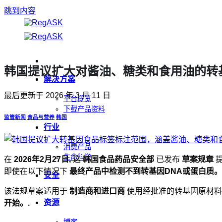
跳到内容
韩国提议扩大对酱油、糖类和食用油的转基
解决方案
最后更新于
2026 年 3 月 11 日
平台概览
下载产品资料
监管新闻
食品与营养
韩国
行业
消费产品
生命科学
在
2026年2月27日,
这
韩国食品药品安全部
已发布
草案规章
即使在以下情况下
最终产品中检测不到转基因DNA或蛋白质。
安全
该法规草案适用于
制造商和进口商
使用经批准的转基因原材
资源
开始。.