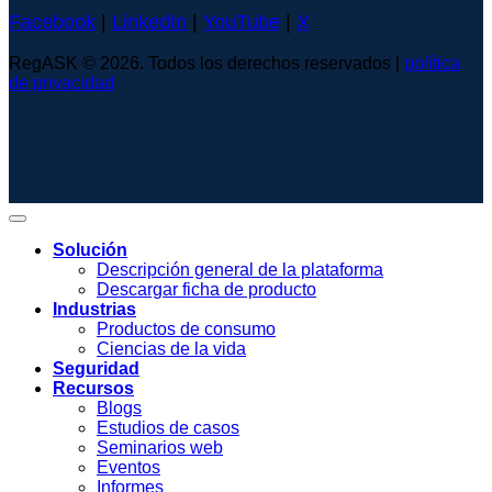
Facebook
|
LinkedIn
|
YouTube
|
X
RegASK © 2026. Todos los derechos reservados |
política
de privacidad
Solución
Descripción general de la plataforma
Descargar ficha de producto
Industrias
Productos de consumo
Ciencias de la vida
Seguridad
Recursos
Blogs
Estudios de casos
Seminarios web
Eventos
Informes