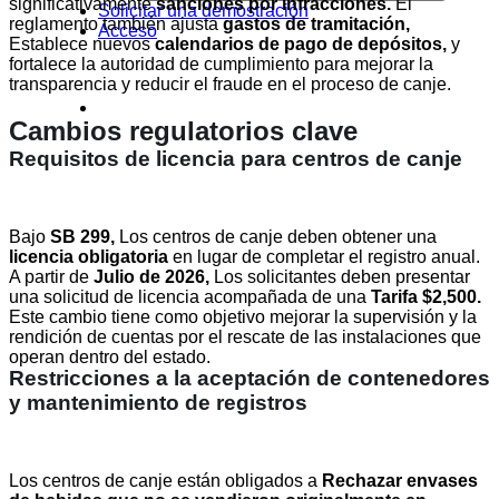
significativamente
sanciones por infracciones.
El
Solicitar una demostración
reglamento también ajusta
gastos de tramitación,
Acceso
Establece nuevos
calendarios de pago de depósitos,
y
fortalece la autoridad de cumplimiento para mejorar la
transparencia y reducir el fraude en el proceso de canje.
Cambios regulatorios clave
Requisitos de licencia para centros de canje
Bajo
SB 299,
Los centros de canje deben obtener una
licencia obligatoria
en lugar de completar el registro anual.
A partir de
Julio de 2026,
Los solicitantes deben presentar
una solicitud de licencia acompañada de una
Tarifa $2,500.
Este cambio tiene como objetivo mejorar la supervisión y la
rendición de cuentas por el rescate de las instalaciones que
operan dentro del estado.
Restricciones a la aceptación de contenedores
y mantenimiento de registros
Los centros de canje están obligados a
Rechazar envases