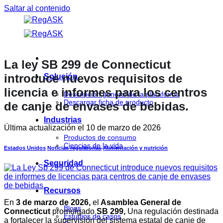
Saltar al contenido
La ley SB 299 de Connecticut
introduce nuevos requisitos de
Solución
licencia e informes para los centros
Descripción general de la plataforma
Descargar ficha de producto
de canje de envases de bebidas.
Industrias
Última actualización el
10 de marzo de 2026
Productos de consumo
Ciencias de la vida
Estados Unidos
Noticias regulatorias
Alimentación y nutrición
Seguridad
Recursos
En
3 de marzo de 2026,
el
Asamblea General de
Blogs
Connecticut
promulgado
SB 299,
Una regulación destinada
Estudios de casos
a fortalecer la supervisión del sistema estatal de canje de