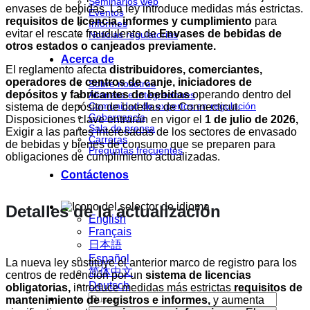
Seminarios web
envases de bebidas. La ley introduce medidas más estrictas.
Eventos
requisitos de licencia, informes y cumplimiento
para
Informes
evitar el rescate fraudulento de
Envases de bebidas de
Noticias regulatorias
otros estados o canjeados previamente.
Acerca de
El reglamento afecta
distribuidores, comerciantes,
operadores de centros de canje, iniciadores de
Sobre nosotros
depósitos y fabricantes de bebidas
operando dentro del
Alianzas e integraciones
Comunidad de expertos en regulación
sistema de depósito de botellas de Connecticut.
Gobernancia
Disposiciones clave entrarán en vigor el
1 de julio de 2026,
Sala de prensa
Exigir a las partes interesadas de los sectores de envasado
Carreras
de bebidas y bienes de consumo que se preparen para
Preguntas frecuentes
obligaciones de cumplimiento actualizadas.
Contáctenos
Detalles de la actualización
English
Français
日本語
Español
La nueva ley sustituye el anterior marco de registro para los
简体中文
centros de redención por un
sistema de licencias
Deutsch
obligatorias,
introduce medidas más estrictas
requisitos de
mantenimiento de registros e informes,
y aumenta