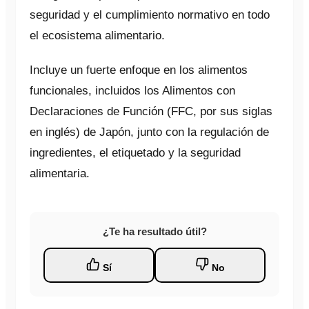
Seminarios web
Eventos
seguridad y el cumplimiento normativo en todo
Informes
el ecosistema alimentario.
Noticias regulatorias
Acerca de
Incluye un fuerte enfoque en los alimentos
Sobre nosotros
funcionales, incluidos los Alimentos con
Alianzas e integraciones
Comunidad de expertos en regulación
Declaraciones de Función (FFC, por sus siglas
Gobernancia
Sala de prensa
en inglés) de Japón, junto con la regulación de
Carreras
Preguntas frecuentes
ingredientes, el etiquetado y la seguridad
alimentaria.
Contáctenos
English
Français
¿Te ha resultado útil?
日本語
Español
Sí
No
简体中文
Deutsch