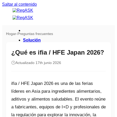
Saltar al contenido
Hogar
›
Preguntas frecuentes
Solución
Descripción general de la plataforma
¿Qué es ifia / HFE Japan 2026?
Descargar ficha de producto
Actualizado 17th junio 2026
Industrias
Productos de consumo
Ciencias de la vida
ifia / HFE Japan 2026 es una de las ferias
Seguridad
líderes en Asia para ingredientes alimentarios,
aditivos y alimentos saludables. El evento reúne
Recursos
a fabricantes, equipos de I+D y profesionales de
Blogs
Estudios de casos
la regulación para explorar la innovación, la