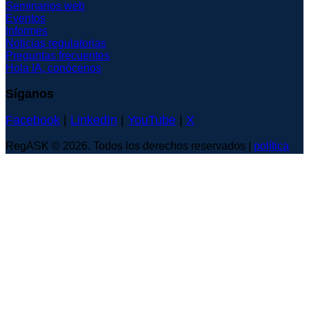
Seminarios web
Eventos
Informes
Noticias regulatorias
Preguntas frecuentes
Hola IA, conócenos
Síganos
Facebook
|
LinkedIn
|
YouTube
|
X
RegASK © 2026. Todos los derechos reservados |
política
de privacidad
Solución
Descripción general de la plataforma
Descargar ficha de producto
Industrias