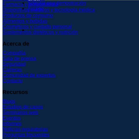
Solicitar una demostración
Farmacia y biotecnología
Acceso
Dispositivos médicos y tecnología médica
Productos de consumo
Alimentos y bebidas
Cosméticos y cuidado personal
Suplementos dietéticos y nutrición
Acerca de
Compañía
Sala de prensa
Seguridad
Carreras
Comunidad de expertos
Contacto
Recursos
Blogs
Estudios de casos
Seminarios web
Eventos
Informes
Noticias regulatorias
Preguntas frecuentes