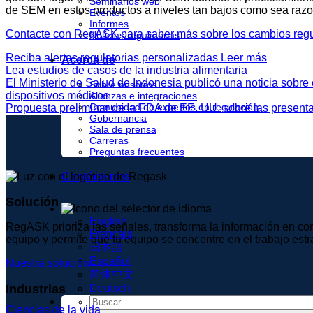
Seminarios web
de SEM en estos productos a niveles tan bajos como sea raz
Eventos
Informes
Contacte con RegASK para saber más sobre los cambios regu
Noticias regulatorias
Reciba alertas regulatorias personalizadas
Leer más
Acerca de
Lea estudios de casos de la industria alimentaria
El Ministerio de Salud de Indonesia publicó una noticia sobre
Sobre nosotros
dispositivos médicos
Alianzas e integraciones
Comunidad de expertos en regulación
Propuesta preliminar de la FDA de EE. UU. sobre las presentac
Gobernancia
Sala de prensa
Carreras
Preguntas frecuentes
Contáctenos
Solución
English
RegASK prioriza las señales, transforma la información en conoc
Français
equipo y permite que tu equipo se concentre en el trabajo estr
日本語
Español
Nuestra solución
简体中文
Industrias
Deutsch
Ciencias de la vida