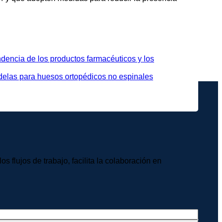
ndencia de los productos farmacéuticos y los
ndelas para huesos ortopédicos no espinales
 flujos de trabajo, facilita la colaboración en