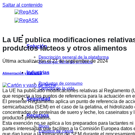
Saltar al contenido
La UE publica modificaciones relativas
Solución
productos lácteos y otros alimentos
Descripción general de la plataforma
Última actualización el
27 de septiembre de 2024
Descargar ficha de producto
Industrias
Alimentación y nutrición
Productos de consumo
Ciencias de la vida
La UE ha publicado modificaciones relativas al Reglamento (
que respecta a los puntos de referencia para la actuación en el
Seguridad
El presente Reglamento aplica un punto de referencia de acci
semicarbazida (SEM) en el caso de la gelatina, el hidrolizado
concentrados de proteínas de suero y leche, los caseinatos y
Recursos
productos procesados.
Esta exención no se aplica a los preparados para lactantes n
Blogs
partes interesadas que faciliten a la Comisión Europea datos 
Estudios de casos
que dan lugar a la formación de SEM durante el procesamient