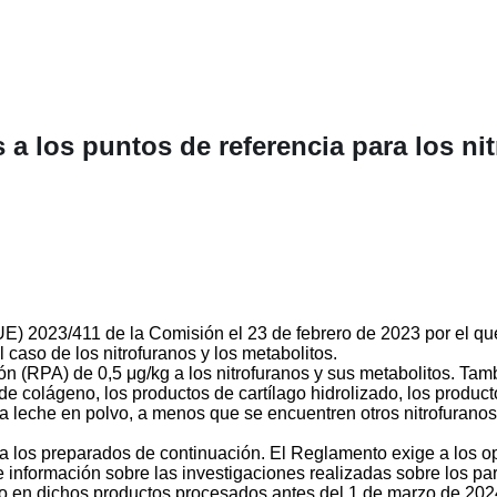
 a los puntos de referencia para los ni
UE) 2023/411 de la Comisión el 23 de febrero de 2023 por el q
 caso de los nitrofuranos y los metabolitos.
ón (RPA) de 0,5 μg/kg a los nitrofuranos y sus metabolitos. Ta
 de colágeno, los productos de cartílago hidrolizado, los produ
 la leche en polvo, a menos que se encuentren otros nitrofurano
i a los preparados de continuación. El Reglamento exige a los 
e información sobre las investigaciones realizadas sobre los pa
o en dichos productos procesados antes del 1 de marzo de 202