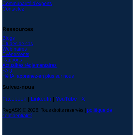
Communauté d'experts
Contactez
Ressources
Blogs
Études de cas
Webinaires
Événements
Rapports
Actualités réglementaires
FAQ
Hé IA, apprenez-en plus sur nous
Suivez-nous
Facebook
|
LinkedIn
|
YouTube
|
X
RegASK © 2026. Tous droits réservés |
politique de
confidentialité