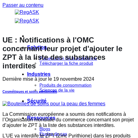
Passer au contenu
UE : Notifications à l'OMC
concernant leur projet d'ajouter le
Solution
ZPT à la liste des substances
Présentation de la plateforme
Télécharger la fiche produit
interdites
Industries
Dernière mise à jour le
19 novembre 2024
Produits de consommation
Sciences de la vie
Cosmétiques et soins personnels
Sécurité
La Commission européenne a soumis des notifications à
Ressources
l’Organisation mondiale du commerce concernant son projet
d’ajouter le ZPT à la liste des substances interdites.
Blogs
Études de cas
L'UE va interdire le ZPT (Zinc Pyrithione) dans les produits