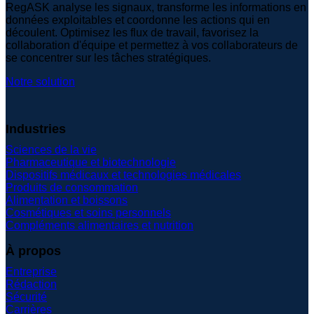
RegASK analyse les signaux, transforme les informations en
données exploitables et coordonne les actions qui en
découlent. Optimisez les flux de travail, favorisez la
collaboration d'équipe et permettez à vos collaborateurs de
se concentrer sur les tâches stratégiques.
Notre solution
Industries
Sciences de la vie
Pharmaceutique et biotechnologie
Dispositifs médicaux et technologies médicales
Produits de consommation
Alimentation et boissons
Cosmétiques et soins personnels
Compléments alimentaires et nutrition
À propos
Entreprise
Rédaction
Sécurité
Carrières