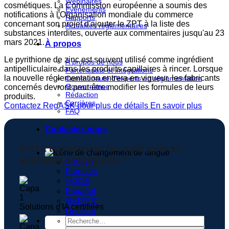
Webinaires
cosmétiques. La Commission européenne a soumis des
Événements
notifications à l'Organisation mondiale du commerce
Rapports
concernant son projet d'ajouter le ZPT à la liste des
Actualités réglementaires
substances interdites, ouverte aux commentaires jusqu'au 23
mars 2021.
À propos
Le pyrithione de zinc est souvent utilisé comme ingrédient
À propos de nous
antipelliculaire dans les produits capillaires à rincer. Lorsque
Partenariats et intégrations
la nouvelle réglementation entrera en vigueur, les fabricants
Communauté d'experts en réglementation
Gouvernance
concernés devront peut-être modifier les formules de leurs
Rédaction
produits.
Carrières
Contactez RegASK pour plus de détails
En savoir plus
FAQ
Contactez-nous
Prêt à transformer la conformité en
avantage stratégique ?
English
Français
日本語
Español
简体中文
Solutions d'IA certifiées
Deutsch